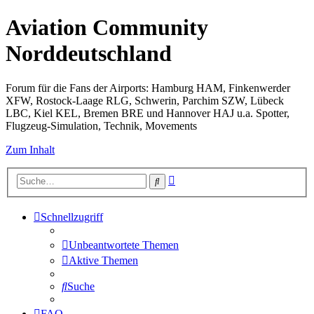
Aviation Community
Norddeutschland
Forum für die Fans der Airports: Hamburg HAM, Finkenwerder
XFW, Rostock-Laage RLG, Schwerin, Parchim SZW, Lübeck
LBC, Kiel KEL, Bremen BRE und Hannover HAJ u.a. Spotter,
Flugzeug-Simulation, Technik, Movements
Zum Inhalt
Erweiterte
Suche
Suche
Schnellzugriff
Unbeantwortete Themen
Aktive Themen
Suche
FAQ