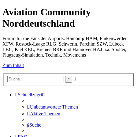
Aviation Community
Norddeutschland
Forum für die Fans der Airports: Hamburg HAM, Finkenwerder
XFW, Rostock-Laage RLG, Schwerin, Parchim SZW, Lübeck
LBC, Kiel KEL, Bremen BRE und Hannover HAJ u.a. Spotter,
Flugzeug-Simulation, Technik, Movements
Zum Inhalt
Erweiterte
Suche
Suche
Schnellzugriff
Unbeantwortete Themen
Aktive Themen
Suche
FAQ