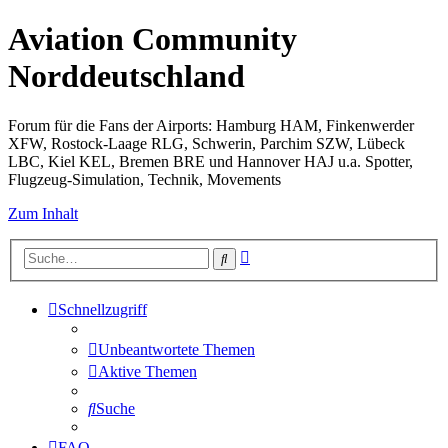
Aviation Community
Norddeutschland
Forum für die Fans der Airports: Hamburg HAM, Finkenwerder
XFW, Rostock-Laage RLG, Schwerin, Parchim SZW, Lübeck
LBC, Kiel KEL, Bremen BRE und Hannover HAJ u.a. Spotter,
Flugzeug-Simulation, Technik, Movements
Zum Inhalt
Erweiterte
Suche
Suche
Schnellzugriff
Unbeantwortete Themen
Aktive Themen
Suche
FAQ