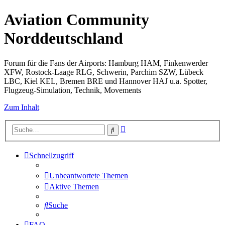
Aviation Community
Norddeutschland
Forum für die Fans der Airports: Hamburg HAM, Finkenwerder
XFW, Rostock-Laage RLG, Schwerin, Parchim SZW, Lübeck
LBC, Kiel KEL, Bremen BRE und Hannover HAJ u.a. Spotter,
Flugzeug-Simulation, Technik, Movements
Zum Inhalt
Erweiterte
Suche
Suche
Schnellzugriff
Unbeantwortete Themen
Aktive Themen
Suche
FAQ