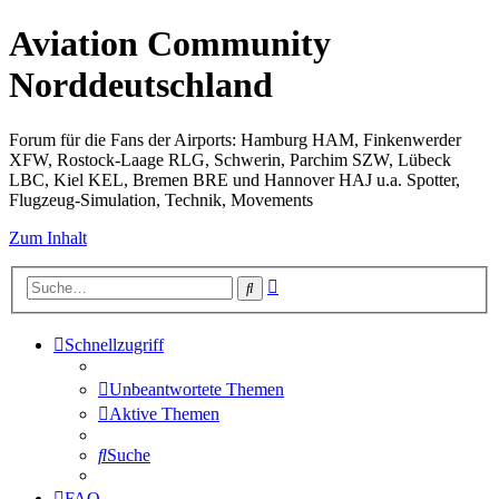
Aviation Community
Norddeutschland
Forum für die Fans der Airports: Hamburg HAM, Finkenwerder
XFW, Rostock-Laage RLG, Schwerin, Parchim SZW, Lübeck
LBC, Kiel KEL, Bremen BRE und Hannover HAJ u.a. Spotter,
Flugzeug-Simulation, Technik, Movements
Zum Inhalt
Erweiterte
Suche
Suche
Schnellzugriff
Unbeantwortete Themen
Aktive Themen
Suche
FAQ