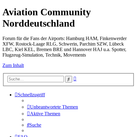
Aviation Community
Norddeutschland
Forum für die Fans der Airports: Hamburg HAM, Finkenwerder
XFW, Rostock-Laage RLG, Schwerin, Parchim SZW, Lübeck
LBC, Kiel KEL, Bremen BRE und Hannover HAJ u.a. Spotter,
Flugzeug-Simulation, Technik, Movements
Zum Inhalt
Erweiterte
Suche
Suche
Schnellzugriff
Unbeantwortete Themen
Aktive Themen
Suche
FAQ