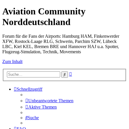
Aviation Community
Norddeutschland
Forum für die Fans der Airports: Hamburg HAM, Finkenwerder
XFW, Rostock-Laage RLG, Schwerin, Parchim SZW, Lübeck
LBC, Kiel KEL, Bremen BRE und Hannover HAJ u.a. Spotter,
Flugzeug-Simulation, Technik, Movements
Zum Inhalt
Erweiterte
Suche
Suche
Schnellzugriff
Unbeantwortete Themen
Aktive Themen
Suche
FAQ