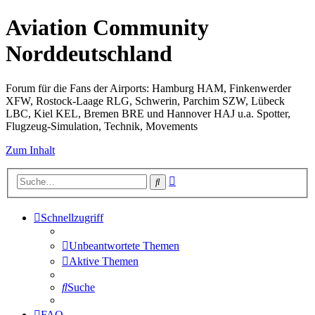
Aviation Community
Norddeutschland
Forum für die Fans der Airports: Hamburg HAM, Finkenwerder
XFW, Rostock-Laage RLG, Schwerin, Parchim SZW, Lübeck
LBC, Kiel KEL, Bremen BRE und Hannover HAJ u.a. Spotter,
Flugzeug-Simulation, Technik, Movements
Zum Inhalt
Erweiterte
Suche
Suche
Schnellzugriff
Unbeantwortete Themen
Aktive Themen
Suche
FAQ