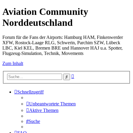
Aviation Community
Norddeutschland
Forum für die Fans der Airports: Hamburg HAM, Finkenwerder
XFW, Rostock-Laage RLG, Schwerin, Parchim SZW, Lübeck
LBC, Kiel KEL, Bremen BRE und Hannover HAJ u.a. Spotter,
Flugzeug-Simulation, Technik, Movements
Zum Inhalt
Erweiterte
Suche
Suche
Schnellzugriff
Unbeantwortete Themen
Aktive Themen
Suche
FAQ