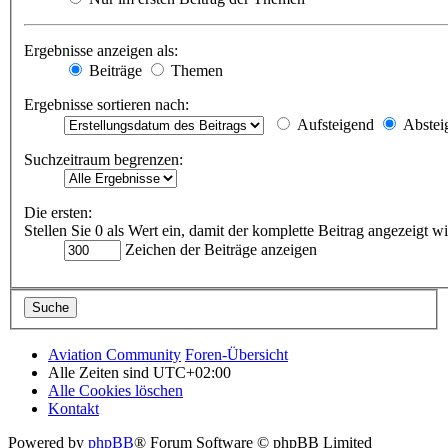
Ergebnisse anzeigen als:
Beiträge
Themen
Ergebnisse sortieren nach:
Aufsteigend
Abstei
Suchzeitraum begrenzen:
Die ersten:
Stellen Sie 0 als Wert ein, damit der komplette Beitrag angezeigt wi
Zeichen der Beiträge anzeigen
Aviation Community
Foren-Übersicht
Alle Zeiten sind
UTC+02:00
Alle Cookies löschen
Kontakt
Powered by
phpBB
® Forum Software © phpBB Limited