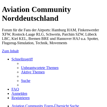
Aviation Community
Norddeutschland
Forum für die Fans der Airports: Hamburg HAM, Finkenwerder
XFW, Rostock-Laage RLG, Schwerin, Parchim SZW, Lübeck
LBC, Kiel KEL, Bremen BRE und Hannover HAJ u.a. Spotter,
Flugzeug-Simulation, Technik, Movements
Zum Inhalt
Schnellzugriff
Unbeantwortete Themen
Aktive Themen
Suche
FAQ
Anmelden
Registrieren
Aviation Community
Foren-Übersicht
Suche