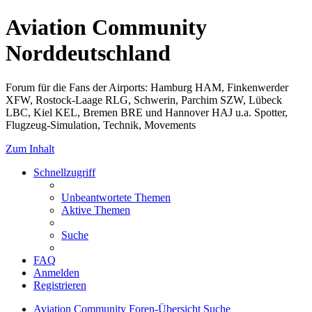
Aviation Community
Norddeutschland
Forum für die Fans der Airports: Hamburg HAM, Finkenwerder
XFW, Rostock-Laage RLG, Schwerin, Parchim SZW, Lübeck
LBC, Kiel KEL, Bremen BRE und Hannover HAJ u.a. Spotter,
Flugzeug-Simulation, Technik, Movements
Zum Inhalt
Schnellzugriff
Unbeantwortete Themen
Aktive Themen
Suche
FAQ
Anmelden
Registrieren
Aviation Community
Foren-Übersicht
Suche