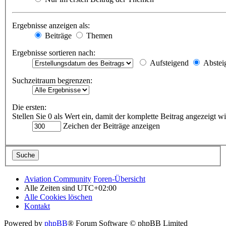
Ergebnisse anzeigen als:
Beiträge
Themen
Ergebnisse sortieren nach:
Aufsteigend
Abstei
Suchzeitraum begrenzen:
Die ersten:
Stellen Sie 0 als Wert ein, damit der komplette Beitrag angezeigt wi
Zeichen der Beiträge anzeigen
Aviation Community
Foren-Übersicht
Alle Zeiten sind
UTC+02:00
Alle Cookies löschen
Kontakt
Powered by
phpBB
® Forum Software © phpBB Limited