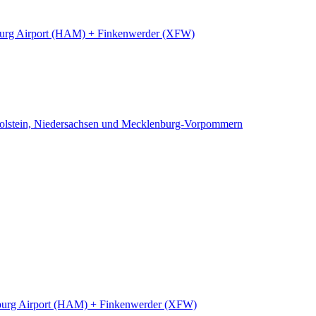
rg Airport (HAM) + Finkenwerder (XFW)
Holstein, Niedersachsen und Mecklenburg-Vorpommern
urg Airport (HAM) + Finkenwerder (XFW)