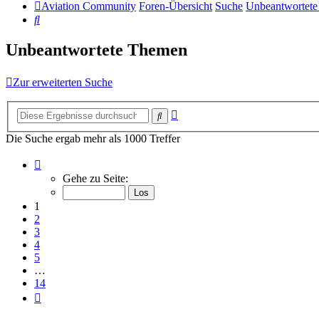
Aviation Community
Foren-Übersicht
Suche
Unbeantwortet
Suche
Unbeantwortete Themen
Zur erweiterten Suche
Erweiterte
Suche
Suche
Die Suche ergab mehr als 1000 Treffer
Seite
1
Gehe zu Seite:
von
14
1
2
3
4
5
…
14
Nächste