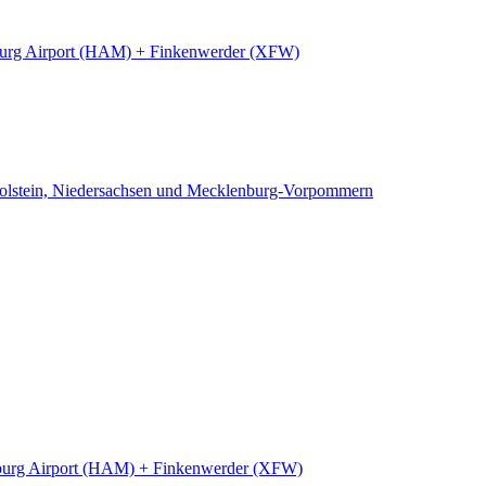
rg Airport (HAM) + Finkenwerder (XFW)
Holstein, Niedersachsen und Mecklenburg-Vorpommern
urg Airport (HAM) + Finkenwerder (XFW)