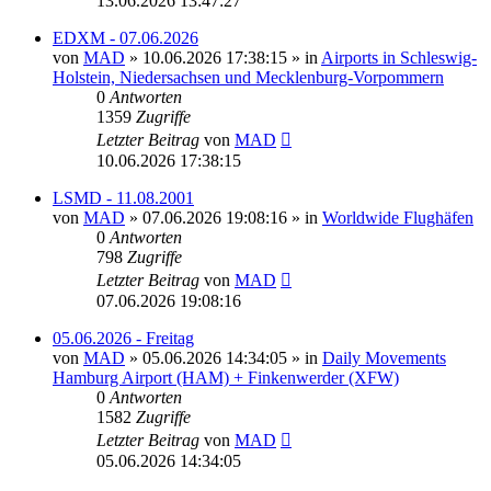
13.06.2026 13:47:27
EDXM - 07.06.2026
von
MAD
»
10.06.2026 17:38:15
» in
Airports in Schleswig-
Holstein, Niedersachsen und Mecklenburg-Vorpommern
0
Antworten
1359
Zugriffe
Letzter Beitrag
von
MAD
10.06.2026 17:38:15
LSMD - 11.08.2001
von
MAD
»
07.06.2026 19:08:16
» in
Worldwide Flughäfen
0
Antworten
798
Zugriffe
Letzter Beitrag
von
MAD
07.06.2026 19:08:16
05.06.2026 - Freitag
von
MAD
»
05.06.2026 14:34:05
» in
Daily Movements
Hamburg Airport (HAM) + Finkenwerder (XFW)
0
Antworten
1582
Zugriffe
Letzter Beitrag
von
MAD
05.06.2026 14:34:05