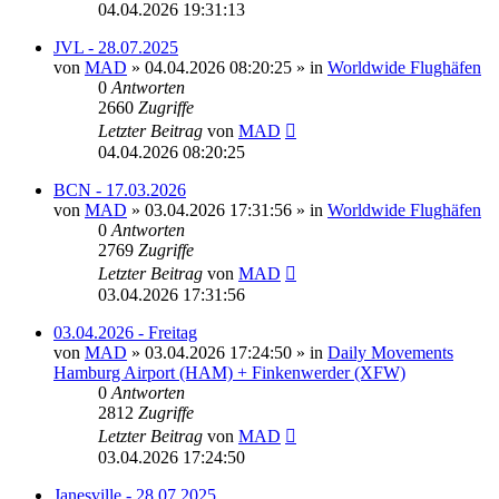
04.04.2026 19:31:13
JVL - 28.07.2025
von
MAD
»
04.04.2026 08:20:25
» in
Worldwide Flughäfen
0
Antworten
2660
Zugriffe
Letzter Beitrag
von
MAD
04.04.2026 08:20:25
BCN - 17.03.2026
von
MAD
»
03.04.2026 17:31:56
» in
Worldwide Flughäfen
0
Antworten
2769
Zugriffe
Letzter Beitrag
von
MAD
03.04.2026 17:31:56
03.04.2026 - Freitag
von
MAD
»
03.04.2026 17:24:50
» in
Daily Movements
Hamburg Airport (HAM) + Finkenwerder (XFW)
0
Antworten
2812
Zugriffe
Letzter Beitrag
von
MAD
03.04.2026 17:24:50
Janesville - 28.07.2025