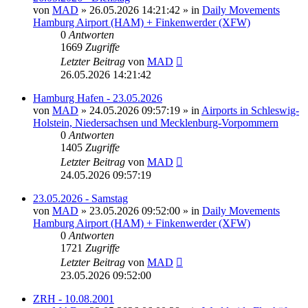
von
MAD
»
26.05.2026 14:21:42
» in
Daily Movements
Hamburg Airport (HAM) + Finkenwerder (XFW)
0
Antworten
1669
Zugriffe
Letzter Beitrag
von
MAD
26.05.2026 14:21:42
Hamburg Hafen - 23.05.2026
von
MAD
»
24.05.2026 09:57:19
» in
Airports in Schleswig-
Holstein, Niedersachsen und Mecklenburg-Vorpommern
0
Antworten
1405
Zugriffe
Letzter Beitrag
von
MAD
24.05.2026 09:57:19
23.05.2026 - Samstag
von
MAD
»
23.05.2026 09:52:00
» in
Daily Movements
Hamburg Airport (HAM) + Finkenwerder (XFW)
0
Antworten
1721
Zugriffe
Letzter Beitrag
von
MAD
23.05.2026 09:52:00
ZRH - 10.08.2001