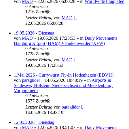
von
MAD
»
22.05.2026 06:00:28
» in
Worldwide Flughäfen
0
Antworten
1216
Zugriffe
Letzter Beitrag
von
MAD
22.05.2026 06:00:28
19.05.2026 - Dienstag
von
MAD
»
19.05.2026 17:25:53
» in
Daily Movements
Hamburg Airport (HAM) + Finkenwerder (XFW)
0
Antworten
1728
Zugriffe
Letzter Beitrag
von
MAD
19.05.2026 17:25:53
1.Mai 2026 - Currywurst Fly-In Hodenhagen (EDVH)
von
paraglider
»
14.05.2026 18:48:19
» in
Airports in
Schleswig-Holstein, Niedersachsen und Mecklenburg-
Vorpommern
0
Antworten
1577
Zugriffe
Letzter Beitrag
von
paraglider
14.05.2026 18:48:19
12.05.2026 - Dienstag
von
MAD
»
12.05.2026 18:51:07
» in
Daily Movements