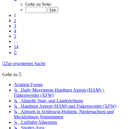
1
Gehe zu Seite:
von
14
1
2
3
4
5
…
14
Nächste
Zur erweiterten Suche
Gehe zu
Aviation Forum
↳ Daily Movements Hamburg Airport (HAM) +
Finkenwerder (XFW)
↳ Aktuelle Start- und Landerichtung
↳ Hamburg Airport (HAM) und Finkenwerder (XFW)
↳ Airports in Schleswig-Holstein, Niedersachsen und
Mecklenburg-Vorpommern
↳ Luftfahrt Allgemein
↳ Spotter-Area