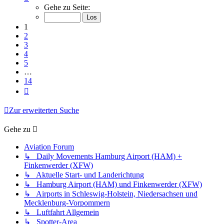
1
Gehe zu Seite:
von
14
1
2
3
4
5
…
14
Nächste
Zur erweiterten Suche
Gehe zu
Aviation Forum
↳ Daily Movements Hamburg Airport (HAM) +
Finkenwerder (XFW)
↳ Aktuelle Start- und Landerichtung
↳ Hamburg Airport (HAM) und Finkenwerder (XFW)
↳ Airports in Schleswig-Holstein, Niedersachsen und
Mecklenburg-Vorpommern
↳ Luftfahrt Allgemein
↳ Spotter-Area