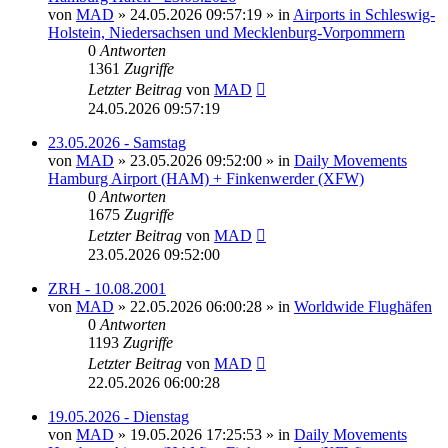
von
MAD
»
24.05.2026 09:57:19
» in
Airports in Schleswig-
Holstein, Niedersachsen und Mecklenburg-Vorpommern
0
Antworten
1361
Zugriffe
Letzter Beitrag
von
MAD
24.05.2026 09:57:19
23.05.2026 - Samstag
von
MAD
»
23.05.2026 09:52:00
» in
Daily Movements
Hamburg Airport (HAM) + Finkenwerder (XFW)
0
Antworten
1675
Zugriffe
Letzter Beitrag
von
MAD
23.05.2026 09:52:00
ZRH - 10.08.2001
von
MAD
»
22.05.2026 06:00:28
» in
Worldwide Flughäfen
0
Antworten
1193
Zugriffe
Letzter Beitrag
von
MAD
22.05.2026 06:00:28
19.05.2026 - Dienstag
von
MAD
»
19.05.2026 17:25:53
» in
Daily Movements