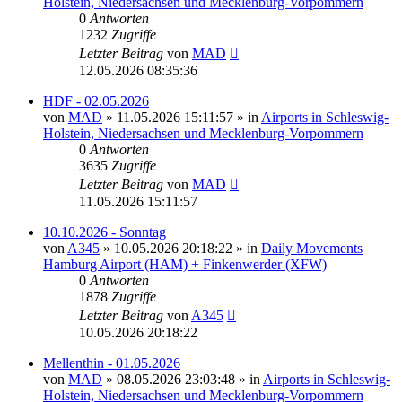
Holstein, Niedersachsen und Mecklenburg-Vorpommern
0
Antworten
1232
Zugriffe
Letzter Beitrag
von
MAD
12.05.2026 08:35:36
HDF - 02.05.2026
von
MAD
»
11.05.2026 15:11:57
» in
Airports in Schleswig-
Holstein, Niedersachsen und Mecklenburg-Vorpommern
0
Antworten
3635
Zugriffe
Letzter Beitrag
von
MAD
11.05.2026 15:11:57
10.10.2026 - Sonntag
von
A345
»
10.05.2026 20:18:22
» in
Daily Movements
Hamburg Airport (HAM) + Finkenwerder (XFW)
0
Antworten
1878
Zugriffe
Letzter Beitrag
von
A345
10.05.2026 20:18:22
Mellenthin - 01.05.2026
von
MAD
»
08.05.2026 23:03:48
» in
Airports in Schleswig-
Holstein, Niedersachsen und Mecklenburg-Vorpommern