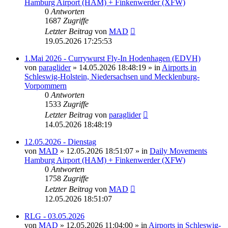
Hamburg Airport (HAM) + Finkenwerder (XFW)
0
Antworten
1687
Zugriffe
Letzter Beitrag
von
MAD
19.05.2026 17:25:53
1.Mai 2026 - Currywurst Fly-In Hodenhagen (EDVH)
von
paraglider
»
14.05.2026 18:48:19
» in
Airports in
Schleswig-Holstein, Niedersachsen und Mecklenburg-
Vorpommern
0
Antworten
1533
Zugriffe
Letzter Beitrag
von
paraglider
14.05.2026 18:48:19
12.05.2026 - Dienstag
von
MAD
»
12.05.2026 18:51:07
» in
Daily Movements
Hamburg Airport (HAM) + Finkenwerder (XFW)
0
Antworten
1758
Zugriffe
Letzter Beitrag
von
MAD
12.05.2026 18:51:07
RLG - 03.05.2026
von
MAD
»
12.05.2026 11:04:00
» in
Airports in Schleswig-