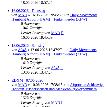
18.06.2026 18:57:25
16.06.2026 - Dienstag
von
MAD
»
16.06.2026 19:45:59
» in
Daily Movements
Hamburg Airport (HAM) + Finkenwerder (XFW)
0
Antworten
1042
Zugriffe
Letzter Beitrag
von
MAD
16.06.2026 19:45:59
13.06.2026 - Samstag
von
A345
»
13.06.2026 13:47:27
» in
Daily Movements
Hamburg Airport (HAM) + Finkenwerder (XFW)
0
Antworten
1410
Zugriffe
Letzter Beitrag
von
A345
13.06.2026 13:47:27
EDXM - 07.06.2026
von
MAD
»
10.06.2026 17:38:15
» in
Airports in Schleswig-
Holstein, Niedersachsen und Mecklenburg-Vorpommern
0
Antworten
1326
Zugriffe
Letzter Beitrag
von
MAD