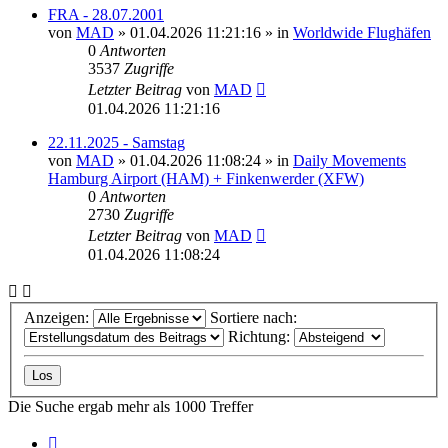
FRA - 28.07.2001
von
MAD
»
01.04.2026 11:21:16
» in
Worldwide Flughäfen
0
Antworten
3537
Zugriffe
Letzter Beitrag
von
MAD
01.04.2026 11:21:16
22.11.2025 - Samstag
von
MAD
»
01.04.2026 11:08:24
» in
Daily Movements
Hamburg Airport (HAM) + Finkenwerder (XFW)
0
Antworten
2730
Zugriffe
Letzter Beitrag
von
MAD
01.04.2026 11:08:24
Anzeigen:
Sortiere nach:
Richtung:
Die Suche ergab mehr als 1000 Treffer
Seite