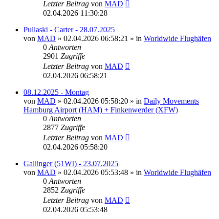
Letzter Beitrag
von
MAD
02.04.2026 11:30:28
Pullaski - Carter - 28.07.2025
von
MAD
»
02.04.2026 06:58:21
» in
Worldwide Flughäfen
0
Antworten
2901
Zugriffe
Letzter Beitrag
von
MAD
02.04.2026 06:58:21
08.12.2025 - Montag
von
MAD
»
02.04.2026 05:58:20
» in
Daily Movements
Hamburg Airport (HAM) + Finkenwerder (XFW)
0
Antworten
2877
Zugriffe
Letzter Beitrag
von
MAD
02.04.2026 05:58:20
Gallinger (51WI) - 23.07.2025
von
MAD
»
02.04.2026 05:53:48
» in
Worldwide Flughäfen
0
Antworten
2852
Zugriffe
Letzter Beitrag
von
MAD
02.04.2026 05:53:48