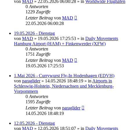
von
MAD
»
22.05.2026 06:00:28
» in
Worldwide Flughäfen
0
Antworten
1229
Zugriffe
Letzter Beitrag
von
MAD
22.05.2026 06:00:28
19.05.2026 - Dienstag
von
MAD
»
19.05.2026 17:25:53
» in
Daily Movements
Hamburg Airport (HAM) + Finkenwerder (XFW)
0
Antworten
1751
Zugriffe
Letzter Beitrag
von
MAD
19.05.2026 17:25:53
1.Mai 2026 - Currywurst Fly-In Hodenhagen (EDVH)
von
paraglider
»
14.05.2026 18:48:19
» in
Airports in
Schleswig-Holstein, Niedersachsen und Mecklenburg-
Vorpommern
0
Antworten
1595
Zugriffe
Letzter Beitrag
von
paraglider
14.05.2026 18:48:19
12.05.2026 - Dienstag
von
MAD
»
12.05.2026 18:51:07
» in
Daily Movements