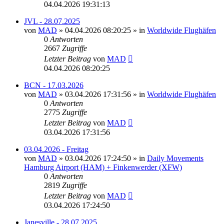
04.04.2026 19:31:13
JVL - 28.07.2025
von
MAD
»
04.04.2026 08:20:25
» in
Worldwide Flughäfen
0
Antworten
2667
Zugriffe
Letzter Beitrag
von
MAD
04.04.2026 08:20:25
BCN - 17.03.2026
von
MAD
»
03.04.2026 17:31:56
» in
Worldwide Flughäfen
0
Antworten
2775
Zugriffe
Letzter Beitrag
von
MAD
03.04.2026 17:31:56
03.04.2026 - Freitag
von
MAD
»
03.04.2026 17:24:50
» in
Daily Movements
Hamburg Airport (HAM) + Finkenwerder (XFW)
0
Antworten
2819
Zugriffe
Letzter Beitrag
von
MAD
03.04.2026 17:24:50
Janesville - 28.07.2025