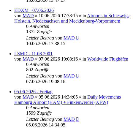
13.06.2026 13:47:27
EDXM - 07.06.2026
von
MAD
»
10.06.2026 17:38:15
» in
Airports in Schleswig-
Holstein, Niedersachsen und Mecklenburg-Vorpommern
0
Antworten
1372
Zugriffe
Letzter Beitrag
von
MAD
10.06.2026 17:38:15
LSMD - 11.08.2001
von
MAD
»
07.06.2026 19:08:16
» in
Worldwide Flughäfen
0
Antworten
802
Zugriffe
Letzter Beitrag
von
MAD
07.06.2026 19:08:16
05.06.2026 - Freitag
von
MAD
»
05.06.2026 14:34:05
» in
Daily Movements
Hamburg Airport (HAM) + Finkenwerder (XFW)
0
Antworten
1599
Zugriffe
Letzter Beitrag
von
MAD
05.06.2026 14:34:05