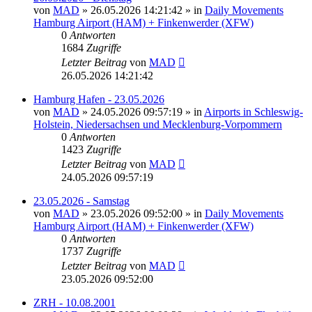
von
MAD
»
26.05.2026 14:21:42
» in
Daily Movements
Hamburg Airport (HAM) + Finkenwerder (XFW)
0
Antworten
1684
Zugriffe
Letzter Beitrag
von
MAD
26.05.2026 14:21:42
Hamburg Hafen - 23.05.2026
von
MAD
»
24.05.2026 09:57:19
» in
Airports in Schleswig-
Holstein, Niedersachsen und Mecklenburg-Vorpommern
0
Antworten
1423
Zugriffe
Letzter Beitrag
von
MAD
24.05.2026 09:57:19
23.05.2026 - Samstag
von
MAD
»
23.05.2026 09:52:00
» in
Daily Movements
Hamburg Airport (HAM) + Finkenwerder (XFW)
0
Antworten
1737
Zugriffe
Letzter Beitrag
von
MAD
23.05.2026 09:52:00
ZRH - 10.08.2001