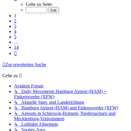
1
Gehe zu Seite:
von
14
1
2
3
4
5
…
14
Nächste
Zur erweiterten Suche
Gehe zu
Aviation Forum
↳ Daily Movements Hamburg Airport (HAM) +
Finkenwerder (XFW)
↳ Aktuelle Start- und Landerichtung
↳ Hamburg Airport (HAM) und Finkenwerder (XFW)
↳ Airports in Schleswig-Holstein, Niedersachsen und
Mecklenburg-Vorpommern
↳ Luftfahrt Allgemein
↳ Spotter-Area