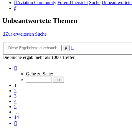
Aviation Community
Foren-Übersicht
Suche
Unbeantwortet
Suche
Unbeantwortete Themen
Zur erweiterten Suche
Erweiterte
Suche
Suche
Die Suche ergab mehr als 1000 Treffer
Seite
1
Gehe zu Seite:
von
14
1
2
3
4
5
…
14
Nächste