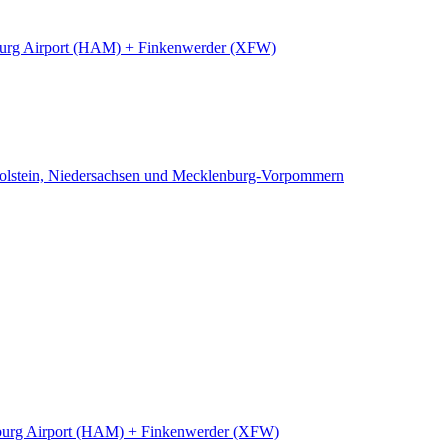
rg Airport (HAM) + Finkenwerder (XFW)
Holstein, Niedersachsen und Mecklenburg-Vorpommern
urg Airport (HAM) + Finkenwerder (XFW)