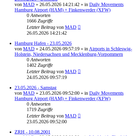
von
MAD
»
26.05.2026 14:21:42
» in
Daily Movements
Hamburg Airport (HAM) + Finkenwerder (XFW)
0
Antworten
1666
Zugriffe
Letzter Beitrag
von
MAD
26.05.2026 14:21:42
Hamburg Hafen - 23.05.2026
von
MAD
»
24.05.2026 09:57:19
» in
Airports in Schleswig-
Holstein, Niedersachsen und Mecklenburg-Vorpommern
0
Antworten
1402
Zugriffe
Letzter Beitrag
von
MAD
24.05.2026 09:57:19
23.05.2026 - Samstag
von
MAD
»
23.05.2026 09:52:00
» in
Daily Movements
Hamburg Airport (HAM) + Finkenwerder (XFW)
0
Antworten
1719
Zugriffe
Letzter Beitrag
von
MAD
23.05.2026 09:52:00
ZRH - 10.08.2001