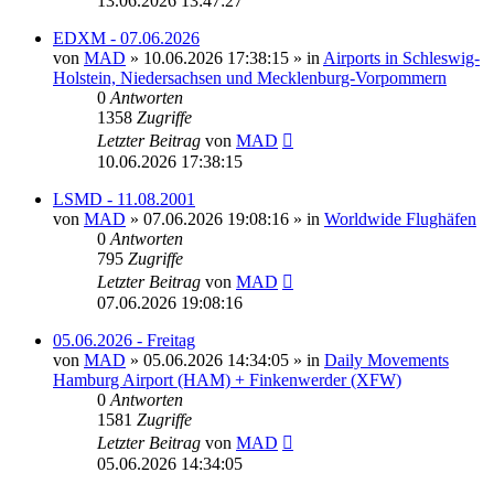
13.06.2026 13:47:27
EDXM - 07.06.2026
von
MAD
»
10.06.2026 17:38:15
» in
Airports in Schleswig-
Holstein, Niedersachsen und Mecklenburg-Vorpommern
0
Antworten
1358
Zugriffe
Letzter Beitrag
von
MAD
10.06.2026 17:38:15
LSMD - 11.08.2001
von
MAD
»
07.06.2026 19:08:16
» in
Worldwide Flughäfen
0
Antworten
795
Zugriffe
Letzter Beitrag
von
MAD
07.06.2026 19:08:16
05.06.2026 - Freitag
von
MAD
»
05.06.2026 14:34:05
» in
Daily Movements
Hamburg Airport (HAM) + Finkenwerder (XFW)
0
Antworten
1581
Zugriffe
Letzter Beitrag
von
MAD
05.06.2026 14:34:05