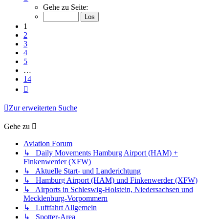
1
Gehe zu Seite:
von
14
1
2
3
4
5
…
14
Nächste
Zur erweiterten Suche
Gehe zu
Aviation Forum
↳ Daily Movements Hamburg Airport (HAM) +
Finkenwerder (XFW)
↳ Aktuelle Start- und Landerichtung
↳ Hamburg Airport (HAM) und Finkenwerder (XFW)
↳ Airports in Schleswig-Holstein, Niedersachsen und
Mecklenburg-Vorpommern
↳ Luftfahrt Allgemein
↳ Spotter-Area