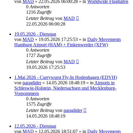
von
MAD
»
22.05.2026 06:00:28
» in
Worldwide Flughäfen
0
Antworten
1216
Zugriffe
Letzter Beitrag
von
MAD
22.05.2026 06:00:28
19.05.2026 - Dienstag
von
MAD
»
19.05.2026 17:25:53
» in
Daily Movements
Hamburg Airport (HAM) + Finkenwerder (XFW)
0
Antworten
1727
Zugriffe
Letzter Beitrag
von
MAD
19.05.2026 17:25:53
1.Mai 2026 - Currywurst Fly-In Hodenhagen (EDVH)
von
paraglider
»
14.05.2026 18:48:19
» in
Airports in
Schleswig-Holstein, Niedersachsen und Mecklenburg-
Vorpommern
0
Antworten
1575
Zugriffe
Letzter Beitrag
von
paraglider
14.05.2026 18:48:19
12.05.2026 - Dienstag
von
MAD
»
12.05.2026 18:51:07
» in
Daily Movements