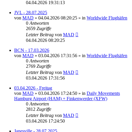
04.04.2026 19:31:13
JVL - 28.07.2025
von
MAD
»
04.04.2026 08:20:25
» in
Worldwide Flughäfen
0
Antworten
2659
Zugriffe
Letzter Beitrag
von
MAD
04.04.2026 08:20:25
BCN - 17.03.2026
von
MAD
»
03.04.2026 17:31:56
» in
Worldwide Flughäfen
0
Antworten
2769
Zugriffe
Letzter Beitrag
von
MAD
03.04.2026 17:31:56
03.04.2026 - Freitag
von
MAD
»
03.04.2026 17:24:50
» in
Daily Movements
Hamburg Airport (HAM) + Finkenwerder (XFW)
0
Antworten
2812
Zugriffe
Letzter Beitrag
von
MAD
03.04.2026 17:24:50
Janesville - 28.07.2025