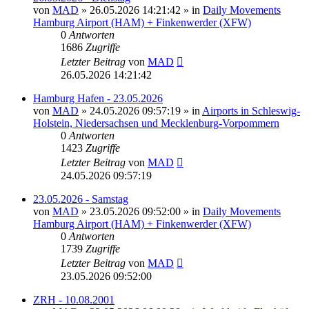
von
MAD
»
26.05.2026 14:21:42
» in
Daily Movements
Hamburg Airport (HAM) + Finkenwerder (XFW)
0
Antworten
1686
Zugriffe
Letzter Beitrag
von
MAD
26.05.2026 14:21:42
Hamburg Hafen - 23.05.2026
von
MAD
»
24.05.2026 09:57:19
» in
Airports in Schleswig-
Holstein, Niedersachsen und Mecklenburg-Vorpommern
0
Antworten
1423
Zugriffe
Letzter Beitrag
von
MAD
24.05.2026 09:57:19
23.05.2026 - Samstag
von
MAD
»
23.05.2026 09:52:00
» in
Daily Movements
Hamburg Airport (HAM) + Finkenwerder (XFW)
0
Antworten
1739
Zugriffe
Letzter Beitrag
von
MAD
23.05.2026 09:52:00
ZRH - 10.08.2001