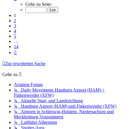
1
Gehe zu Seite:
von
14
1
2
3
4
5
…
14
Nächste
Zur erweiterten Suche
Gehe zu
Aviation Forum
↳ Daily Movements Hamburg Airport (HAM) +
Finkenwerder (XFW)
↳ Aktuelle Start- und Landerichtung
↳ Hamburg Airport (HAM) und Finkenwerder (XFW)
↳ Airports in Schleswig-Holstein, Niedersachsen und
Mecklenburg-Vorpommern
↳ Luftfahrt Allgemein
↳ Spotter-Area