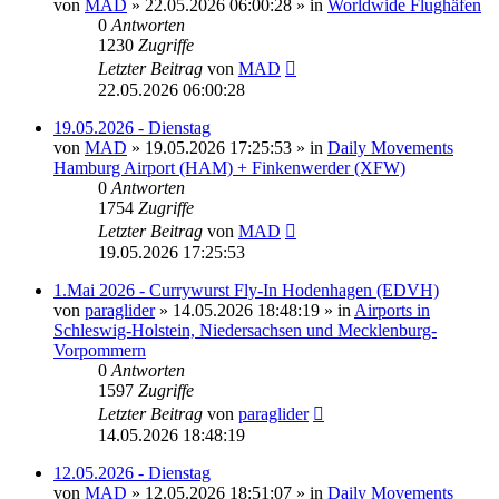
von
MAD
»
22.05.2026 06:00:28
» in
Worldwide Flughäfen
0
Antworten
1230
Zugriffe
Letzter Beitrag
von
MAD
22.05.2026 06:00:28
19.05.2026 - Dienstag
von
MAD
»
19.05.2026 17:25:53
» in
Daily Movements
Hamburg Airport (HAM) + Finkenwerder (XFW)
0
Antworten
1754
Zugriffe
Letzter Beitrag
von
MAD
19.05.2026 17:25:53
1.Mai 2026 - Currywurst Fly-In Hodenhagen (EDVH)
von
paraglider
»
14.05.2026 18:48:19
» in
Airports in
Schleswig-Holstein, Niedersachsen und Mecklenburg-
Vorpommern
0
Antworten
1597
Zugriffe
Letzter Beitrag
von
paraglider
14.05.2026 18:48:19
12.05.2026 - Dienstag
von
MAD
»
12.05.2026 18:51:07
» in
Daily Movements