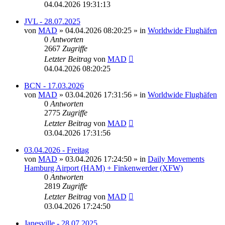
04.04.2026 19:31:13
JVL - 28.07.2025
von
MAD
»
04.04.2026 08:20:25
» in
Worldwide Flughäfen
0
Antworten
2667
Zugriffe
Letzter Beitrag
von
MAD
04.04.2026 08:20:25
BCN - 17.03.2026
von
MAD
»
03.04.2026 17:31:56
» in
Worldwide Flughäfen
0
Antworten
2775
Zugriffe
Letzter Beitrag
von
MAD
03.04.2026 17:31:56
03.04.2026 - Freitag
von
MAD
»
03.04.2026 17:24:50
» in
Daily Movements
Hamburg Airport (HAM) + Finkenwerder (XFW)
0
Antworten
2819
Zugriffe
Letzter Beitrag
von
MAD
03.04.2026 17:24:50
Janesville - 28.07.2025