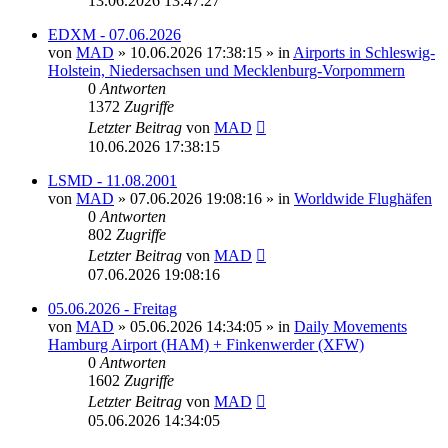
13.06.2026 13:47:27
EDXM - 07.06.2026
von
MAD
»
10.06.2026 17:38:15
» in
Airports in Schleswig-
Holstein, Niedersachsen und Mecklenburg-Vorpommern
0
Antworten
1372
Zugriffe
Letzter Beitrag
von
MAD
10.06.2026 17:38:15
LSMD - 11.08.2001
von
MAD
»
07.06.2026 19:08:16
» in
Worldwide Flughäfen
0
Antworten
802
Zugriffe
Letzter Beitrag
von
MAD
07.06.2026 19:08:16
05.06.2026 - Freitag
von
MAD
»
05.06.2026 14:34:05
» in
Daily Movements
Hamburg Airport (HAM) + Finkenwerder (XFW)
0
Antworten
1602
Zugriffe
Letzter Beitrag
von
MAD
05.06.2026 14:34:05