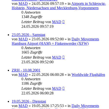
von
MAD
»
24.05.2026 09:57:19
» in
Airports in Schleswig-
Holstein, Niedersachsen und Mecklenburg-Vorpommern
0
Antworten
1348
Zugriffe
Letzter Beitrag
von
MAD
24.05.2026 09:57:19
23.05.2026 - Samstag
von
MAD
»
23.05.2026 09:52:00
» in
Daily Movements
Hamburg Airport (HAM) + Finkenwerder (XFW)
0
Antworten
1665
Zugriffe
Letzter Beitrag
von
MAD
23.05.2026 09:52:00
ZRH - 10.08.2001
von
MAD
»
22.05.2026 06:00:28
» in
Worldwide Flughäfen
0
Antworten
1186
Zugriffe
Letzter Beitrag
von
MAD
22.05.2026 06:00:28
19.05.2026 - Dienstag
von
MAD
»
19.05.2026 17:25:53
» in
Daily Movements