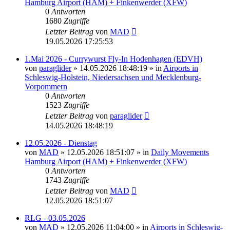
Hamburg Airport (HAM) + Finkenwerder (XFW)
0
Antworten
1680
Zugriffe
Letzter Beitrag
von
MAD
19.05.2026 17:25:53
1.Mai 2026 - Currywurst Fly-In Hodenhagen (EDVH)
von
paraglider
»
14.05.2026 18:48:19
» in
Airports in
Schleswig-Holstein, Niedersachsen und Mecklenburg-
Vorpommern
0
Antworten
1523
Zugriffe
Letzter Beitrag
von
paraglider
14.05.2026 18:48:19
12.05.2026 - Dienstag
von
MAD
»
12.05.2026 18:51:07
» in
Daily Movements
Hamburg Airport (HAM) + Finkenwerder (XFW)
0
Antworten
1743
Zugriffe
Letzter Beitrag
von
MAD
12.05.2026 18:51:07
RLG - 03.05.2026
von
MAD
»
12.05.2026 11:04:00
» in
Airports in Schleswig-