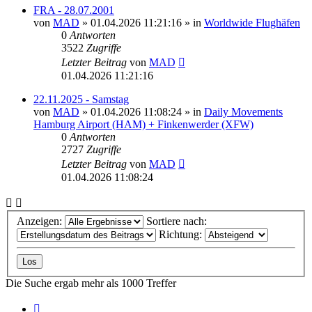
FRA - 28.07.2001
von
MAD
»
01.04.2026 11:21:16
» in
Worldwide Flughäfen
0
Antworten
3522
Zugriffe
Letzter Beitrag
von
MAD
01.04.2026 11:21:16
22.11.2025 - Samstag
von
MAD
»
01.04.2026 11:08:24
» in
Daily Movements
Hamburg Airport (HAM) + Finkenwerder (XFW)
0
Antworten
2727
Zugriffe
Letzter Beitrag
von
MAD
01.04.2026 11:08:24
Anzeigen:
Sortiere nach:
Richtung:
Die Suche ergab mehr als 1000 Treffer
Seite