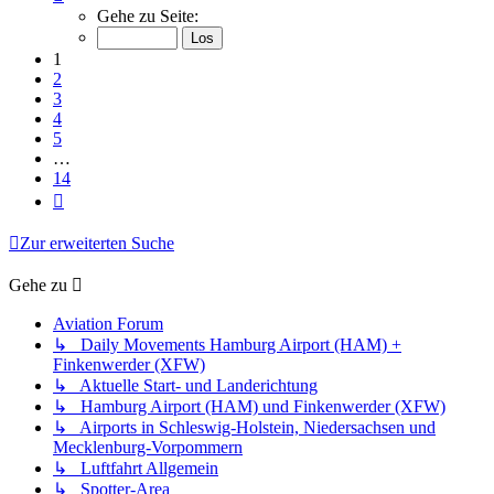
1
Gehe zu Seite:
von
14
1
2
3
4
5
…
14
Nächste
Zur erweiterten Suche
Gehe zu
Aviation Forum
↳ Daily Movements Hamburg Airport (HAM) +
Finkenwerder (XFW)
↳ Aktuelle Start- und Landerichtung
↳ Hamburg Airport (HAM) und Finkenwerder (XFW)
↳ Airports in Schleswig-Holstein, Niedersachsen und
Mecklenburg-Vorpommern
↳ Luftfahrt Allgemein
↳ Spotter-Area