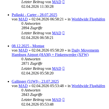
Letzter Beitrag
von
MAD
02.04.2026 11:30:28
Pullaski - Carter - 28.07.2025
von
MAD
»
02.04.2026 06:58:21
» in
Worldwide Flughäfen
0
Antworten
2894
Zugriffe
Letzter Beitrag
von
MAD
02.04.2026 06:58:21
08.12.2025 - Montag
von
MAD
»
02.04.2026 05:58:20
» in
Daily Movements
Hamburg Airport (HAM) + Finkenwerder (XFW)
0
Antworten
2871
Zugriffe
Letzter Beitrag
von
MAD
02.04.2026 05:58:20
Gallinger (51WI) - 23.07.2025
von
MAD
»
02.04.2026 05:53:48
» in
Worldwide Flughäfen
0
Antworten
2843
Zugriffe
Letzter Beitrag
von
MAD
02.04.2026 05:53:48