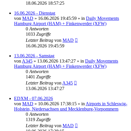
18.06.2026 18:57:25
16.06.2026 - Dienstag
von
MAD
»
16.06.2026 19:45:59
» in
Daily Movements
Hamburg Airport (HAM) + Finkenwerder (XFW)
0
Antworten
1033
Zugriffe
Letzter Beitrag
von
MAD
16.06.2026 19:45:59
13.06.2026 - Samstag
von
A345
»
13.06.2026 13:47:27
» in
Daily Movements
Hamburg Airport (HAM) + Finkenwerder (XFW)
0
Antworten
1401
Zugriffe
Letzter Beitrag
von
A345
13.06.2026 13:47:27
EDXM - 07.06.2026
von
MAD
»
10.06.2026 17:38:15
» in
Airports in Schleswig-
Holstein, Niedersachsen und Mecklenburg-Vorpommern
0
Antworten
1319
Zugriffe
Letzter Beitrag
von
MAD