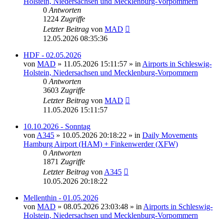
Holstein, Niedersachsen und Mecklenburg-Vorpommern
0
Antworten
1224
Zugriffe
Letzter Beitrag
von
MAD
12.05.2026 08:35:36
HDF - 02.05.2026
von
MAD
»
11.05.2026 15:11:57
» in
Airports in Schleswig-
Holstein, Niedersachsen und Mecklenburg-Vorpommern
0
Antworten
3603
Zugriffe
Letzter Beitrag
von
MAD
11.05.2026 15:11:57
10.10.2026 - Sonntag
von
A345
»
10.05.2026 20:18:22
» in
Daily Movements
Hamburg Airport (HAM) + Finkenwerder (XFW)
0
Antworten
1871
Zugriffe
Letzter Beitrag
von
A345
10.05.2026 20:18:22
Mellenthin - 01.05.2026
von
MAD
»
08.05.2026 23:03:48
» in
Airports in Schleswig-
Holstein, Niedersachsen und Mecklenburg-Vorpommern