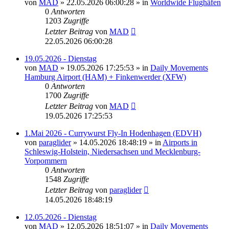
von
MAD
»
22.05.2026 06:00:28
» in
Worldwide Flughäfen
0
Antworten
1203
Zugriffe
Letzter Beitrag
von
MAD
22.05.2026 06:00:28
19.05.2026 - Dienstag
von
MAD
»
19.05.2026 17:25:53
» in
Daily Movements
Hamburg Airport (HAM) + Finkenwerder (XFW)
0
Antworten
1700
Zugriffe
Letzter Beitrag
von
MAD
19.05.2026 17:25:53
1.Mai 2026 - Currywurst Fly-In Hodenhagen (EDVH)
von
paraglider
»
14.05.2026 18:48:19
» in
Airports in
Schleswig-Holstein, Niedersachsen und Mecklenburg-
Vorpommern
0
Antworten
1548
Zugriffe
Letzter Beitrag
von
paraglider
14.05.2026 18:48:19
12.05.2026 - Dienstag
von
MAD
»
12.05.2026 18:51:07
» in
Daily Movements