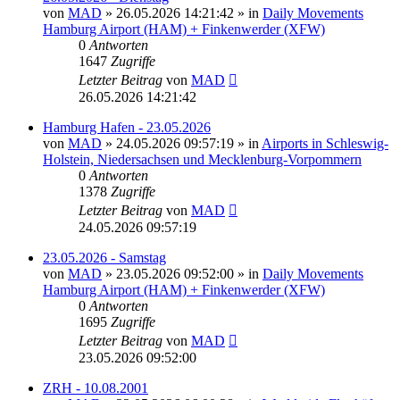
von
MAD
»
26.05.2026 14:21:42
» in
Daily Movements
Hamburg Airport (HAM) + Finkenwerder (XFW)
0
Antworten
1647
Zugriffe
Letzter Beitrag
von
MAD
26.05.2026 14:21:42
Hamburg Hafen - 23.05.2026
von
MAD
»
24.05.2026 09:57:19
» in
Airports in Schleswig-
Holstein, Niedersachsen und Mecklenburg-Vorpommern
0
Antworten
1378
Zugriffe
Letzter Beitrag
von
MAD
24.05.2026 09:57:19
23.05.2026 - Samstag
von
MAD
»
23.05.2026 09:52:00
» in
Daily Movements
Hamburg Airport (HAM) + Finkenwerder (XFW)
0
Antworten
1695
Zugriffe
Letzter Beitrag
von
MAD
23.05.2026 09:52:00
ZRH - 10.08.2001