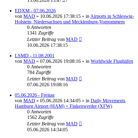
13.06.2026 13:47:27
EDXM - 07.06.2026
von
MAD
»
10.06.2026 17:38:15
» in
Airports in Schleswig-
Holstein, Niedersachsen und Mecklenburg-Vorpommern
0
Antworten
1341
Zugriffe
Letzter Beitrag
von
MAD
10.06.2026 17:38:15
LSMD - 11.08.2001
von
MAD
»
07.06.2026 19:08:16
» in
Worldwide Flughäfen
0
Antworten
784
Zugriffe
Letzter Beitrag
von
MAD
07.06.2026 19:08:16
05.06.2026 - Freitag
von
MAD
»
05.06.2026 14:34:05
» in
Daily Movements
Hamburg Airport (HAM) + Finkenwerder (XFW)
0
Antworten
1562
Zugriffe
Letzter Beitrag
von
MAD
05.06.2026 14:34:05