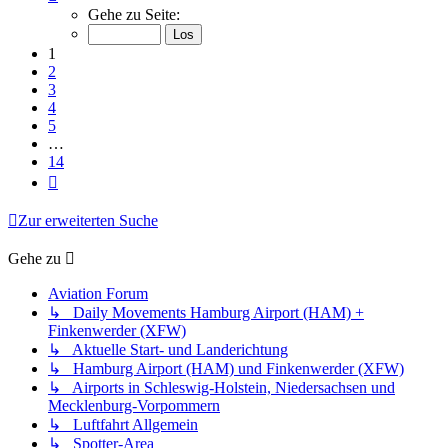
1
Gehe zu Seite:
von
14
1
2
3
4
5
…
14
Nächste
Zur erweiterten Suche
Gehe zu
Aviation Forum
↳ Daily Movements Hamburg Airport (HAM) +
Finkenwerder (XFW)
↳ Aktuelle Start- und Landerichtung
↳ Hamburg Airport (HAM) und Finkenwerder (XFW)
↳ Airports in Schleswig-Holstein, Niedersachsen und
Mecklenburg-Vorpommern
↳ Luftfahrt Allgemein
↳ Spotter-Area