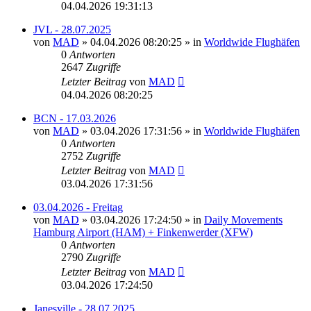
04.04.2026 19:31:13
JVL - 28.07.2025
von
MAD
»
04.04.2026 08:20:25
» in
Worldwide Flughäfen
0
Antworten
2647
Zugriffe
Letzter Beitrag
von
MAD
04.04.2026 08:20:25
BCN - 17.03.2026
von
MAD
»
03.04.2026 17:31:56
» in
Worldwide Flughäfen
0
Antworten
2752
Zugriffe
Letzter Beitrag
von
MAD
03.04.2026 17:31:56
03.04.2026 - Freitag
von
MAD
»
03.04.2026 17:24:50
» in
Daily Movements
Hamburg Airport (HAM) + Finkenwerder (XFW)
0
Antworten
2790
Zugriffe
Letzter Beitrag
von
MAD
03.04.2026 17:24:50
Janesville - 28.07.2025