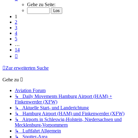
1
Gehe zu Seite:
von
14
1
2
3
4
5
…
14
Nächste
Zur erweiterten Suche
Gehe zu
Aviation Forum
↳ Daily Movements Hamburg Airport (HAM) +
Finkenwerder (XFW)
↳ Aktuelle Start- und Landerichtung
↳ Hamburg Airport (HAM) und Finkenwerder (XFW)
↳ Airports in Schleswig-Holstein, Niedersachsen und
Mecklenburg-Vorpommern
↳ Luftfahrt Allgemein
↳ Spotter-Area