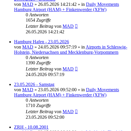
von
MAD
»
26.05.2026 14:21:42
» in
Daily Movements
Hamburg Airport (HAM) + Finkenwerder (XFW)
0
Antworten
1654
Zugriffe
Letzter Beitrag
von
MAD
26.05.2026 14:21:42
Hamburg Hafen - 23.05.2026
von
MAD
»
24.05.2026 09:57:19
» in
Airports in Schleswig-
Holstein, Niedersachsen und Mecklenburg-Vorpommern
0
Antworten
1390
Zugriffe
Letzter Beitrag
von
MAD
24.05.2026 09:57:19
23.05.2026 - Samstag
von
MAD
»
23.05.2026 09:52:00
» in
Daily Movements
Hamburg Airport (HAM) + Finkenwerder (XFW)
0
Antworten
1710
Zugriffe
Letzter Beitrag
von
MAD
23.05.2026 09:52:00
ZRH - 10.08.2001