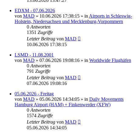
13.06.2026 13:47:27
EDXM - 07.06.2026
von
MAD
»
10.06.2026 17:38:15
» in
Airports in Schleswig-
Holstein, Niedersachsen und Mecklenburg-Vorpommern
0
Antworten
1351
Zugriffe
Letzter Beitrag
von
MAD
10.06.2026 17:38:15
LSMD - 11.08.2001
von
MAD
»
07.06.2026 19:08:16
» in
Worldwide Flughäfen
0
Antworten
791
Zugriffe
Letzter Beitrag
von
MAD
07.06.2026 19:08:16
05.06.2026 - Freitag
von
MAD
»
05.06.2026 14:34:05
» in
Daily Movements
Hamburg Airport (HAM) + Finkenwerder (XFW)
0
Antworten
1574
Zugriffe
Letzter Beitrag
von
MAD
05.06.2026 14:34:05