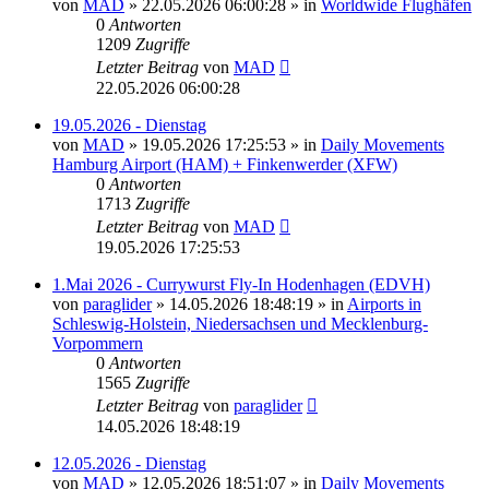
von
MAD
»
22.05.2026 06:00:28
» in
Worldwide Flughäfen
0
Antworten
1209
Zugriffe
Letzter Beitrag
von
MAD
22.05.2026 06:00:28
19.05.2026 - Dienstag
von
MAD
»
19.05.2026 17:25:53
» in
Daily Movements
Hamburg Airport (HAM) + Finkenwerder (XFW)
0
Antworten
1713
Zugriffe
Letzter Beitrag
von
MAD
19.05.2026 17:25:53
1.Mai 2026 - Currywurst Fly-In Hodenhagen (EDVH)
von
paraglider
»
14.05.2026 18:48:19
» in
Airports in
Schleswig-Holstein, Niedersachsen und Mecklenburg-
Vorpommern
0
Antworten
1565
Zugriffe
Letzter Beitrag
von
paraglider
14.05.2026 18:48:19
12.05.2026 - Dienstag
von
MAD
»
12.05.2026 18:51:07
» in
Daily Movements