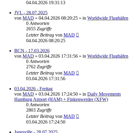
04.04.2026 19:31:13
JVL - 28.07.2025
von
MAD
»
04.04.2026 08:20:25
» in
Worldwide Flughäfen
0
Antworten
2655
Zugriffe
Letzter Beitrag
von
MAD
04.04.2026 08:20:25
BCN - 17.03.2026
von
MAD
»
03.04.2026 17:31:56
» in
Worldwide Flughäfen
0
Antworten
2762
Zugriffe
Letzter Beitrag
von
MAD
03.04.2026 17:31:56
03.04.2026 - Freitag
von
MAD
»
03.04.2026 17:24:50
» in
Daily Movements
Hamburg Airport (HAM) + Finkenwerder (XFW)
0
Antworten
2803
Zugriffe
Letzter Beitrag
von
MAD
03.04.2026 17:24:50
Janesville - 28.07.2025