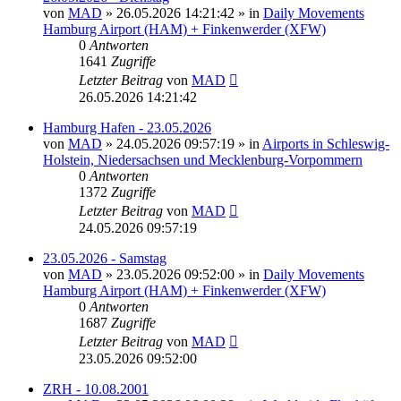
von
MAD
»
26.05.2026 14:21:42
» in
Daily Movements
Hamburg Airport (HAM) + Finkenwerder (XFW)
0
Antworten
1641
Zugriffe
Letzter Beitrag
von
MAD
26.05.2026 14:21:42
Hamburg Hafen - 23.05.2026
von
MAD
»
24.05.2026 09:57:19
» in
Airports in Schleswig-
Holstein, Niedersachsen und Mecklenburg-Vorpommern
0
Antworten
1372
Zugriffe
Letzter Beitrag
von
MAD
24.05.2026 09:57:19
23.05.2026 - Samstag
von
MAD
»
23.05.2026 09:52:00
» in
Daily Movements
Hamburg Airport (HAM) + Finkenwerder (XFW)
0
Antworten
1687
Zugriffe
Letzter Beitrag
von
MAD
23.05.2026 09:52:00
ZRH - 10.08.2001