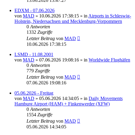
13.06.2026 13:47:27
EDXM - 07.06.2026
von
MAD
»
10.06.2026 17:38:15
» in
Airports in Schleswig-
Holstein, Niedersachsen und Mecklenburg-Vorpommern
0
Antworten
1332
Zugriffe
Letzter Beitrag
von
MAD
10.06.2026 17:38:15
LSMD - 11.08.2001
von
MAD
»
07.06.2026 19:08:16
» in
Worldwide Flughäfen
0
Antworten
779
Zugriffe
Letzter Beitrag
von
MAD
07.06.2026 19:08:16
05.06.2026 - Freitag
von
MAD
»
05.06.2026 14:34:05
» in
Daily Movements
Hamburg Airport (HAM) + Finkenwerder (XFW)
0
Antworten
1554
Zugriffe
Letzter Beitrag
von
MAD
05.06.2026 14:34:05