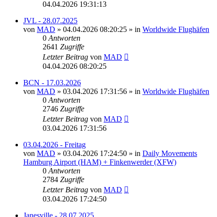
04.04.2026 19:31:13
JVL - 28.07.2025
von
MAD
»
04.04.2026 08:20:25
» in
Worldwide Flughäfen
0
Antworten
2641
Zugriffe
Letzter Beitrag
von
MAD
04.04.2026 08:20:25
BCN - 17.03.2026
von
MAD
»
03.04.2026 17:31:56
» in
Worldwide Flughäfen
0
Antworten
2746
Zugriffe
Letzter Beitrag
von
MAD
03.04.2026 17:31:56
03.04.2026 - Freitag
von
MAD
»
03.04.2026 17:24:50
» in
Daily Movements
Hamburg Airport (HAM) + Finkenwerder (XFW)
0
Antworten
2784
Zugriffe
Letzter Beitrag
von
MAD
03.04.2026 17:24:50
Janesville - 28.07.2025