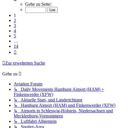
1
Gehe zu Seite:
von
14
1
2
3
4
5
…
14
Nächste
Zur erweiterten Suche
Gehe zu
Aviation Forum
↳ Daily Movements Hamburg Airport (HAM) +
Finkenwerder (XFW)
↳ Aktuelle Start- und Landerichtung
↳ Hamburg Airport (HAM) und Finkenwerder (XFW)
↳ Airports in Schleswig-Holstein, Niedersachsen und
Mecklenburg-Vorpommern
↳ Luftfahrt Allgemein
↳ Spotter-Area