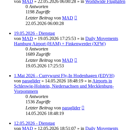
von
MAD
»
22.05.2026 06:00:28
» in
Worldwide Flughäfen
0
Antworten
1198
Zugriffe
Letzter Beitrag
von
MAD
22.05.2026 06:00:28
19.05.2026 - Dienstag
von
MAD
»
19.05.2026 17:25:53
» in
Daily Movements
Hamburg Airport (HAM) + Finkenwerder (XFW)
0
Antworten
1689
Zugriffe
Letzter Beitrag
von
MAD
19.05.2026 17:25:53
1.Mai 2026 - Currywurst Fly-In Hodenhagen (EDVH)
von
paraglider
»
14.05.2026 18:48:19
» in
Airports in
Schleswig-Holstein, Niedersachsen und Mecklenburg-
Vorpommern
0
Antworten
1536
Zugriffe
Letzter Beitrag
von
paraglider
14.05.2026 18:48:19
12.05.2026 - Dienstag
von
MAD
»
12.05.2026 18:51:07
» in
Daily Movements