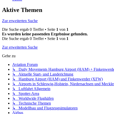
Aktive Themen
Zur erweiterten Suche
Die Suche ergab 0 Treffer • Seite
1
von
1
Es wurden keine passenden Ergebnisse gefunden.
Die Suche ergab 0 Treffer • Seite
1
von
1
Zur erweiterten Suche
Gehe zu
Aviation Forum
↳ Daily Movements Hamburg Airport (HAM) + Finkenwerd
↳ Aktuelle Start- und Landerichtung
↳ Hamburg Airport (HAM) und Finkenwerder (XFW)
↳ Airports in Schleswig-Holstein, Niedersachsen und Meck
↳ Luftfahrt Allgemein
↳ Spotter-Area
↳ Worldwide Flughäfen
↳ Technische Themen
↳ Modellbau und Flugzeugsimulatoren
Airbus