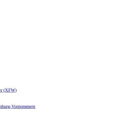
er (XFW)
lenburg-Vorpommern