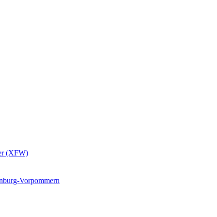
er (XFW)
lenburg-Vorpommern