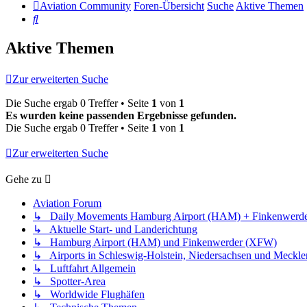
Aviation Community
Foren-Übersicht
Suche
Aktive Themen
Suche
Aktive Themen
Zur erweiterten Suche
Die Suche ergab 0 Treffer • Seite
1
von
1
Es wurden keine passenden Ergebnisse gefunden.
Die Suche ergab 0 Treffer • Seite
1
von
1
Zur erweiterten Suche
Gehe zu
Aviation Forum
↳ Daily Movements Hamburg Airport (HAM) + Finkenwerd
↳ Aktuelle Start- und Landerichtung
↳ Hamburg Airport (HAM) und Finkenwerder (XFW)
↳ Airports in Schleswig-Holstein, Niedersachsen und Meck
↳ Luftfahrt Allgemein
↳ Spotter-Area
↳ Worldwide Flughäfen