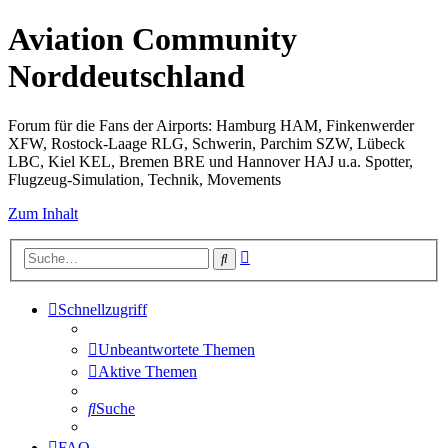
Aviation Community
Norddeutschland
Forum für die Fans der Airports: Hamburg HAM, Finkenwerder
XFW, Rostock-Laage RLG, Schwerin, Parchim SZW, Lübeck
LBC, Kiel KEL, Bremen BRE und Hannover HAJ u.a. Spotter,
Flugzeug-Simulation, Technik, Movements
Zum Inhalt
Erweiterte
Suche
Suche
Schnellzugriff
Unbeantwortete Themen
Aktive Themen
Suche
FAQ