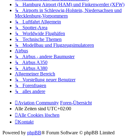
↳ Hamburg Airport (HAM) und Finkenwerder (XFW)
↳ Airports in Schleswig-Holstein, Niedersachsen und
Mecklenburg-Vorpommern
↳ Luftfahrt Allgemein
↳ Spotter-Area
↳ Worldwide Flughäfen
↳ Technische Themen
↳ Modellbau und Flugzeugsimulatoren
Airbus
↳ Airbus - andere Baumuster
↳ Airbus A350
↳ Airbus A380
Allgemeiner Bereich
↳ Vorstellung neuer Benutzer
↳ Forenfragen
↳ alles andere
Aviation Community
Foren-Übersicht
Alle Zeiten sind
UTC+02:00
Alle Cookies löschen
Kontakt
Powered by
phpBB
® Forum Software © phpBB Limited