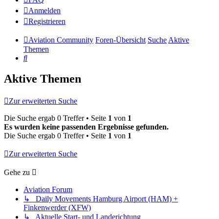
Anmelden
Registrieren
Aviation Community
Foren-Übersicht
Suche
Aktive
Themen
Suche
Aktive Themen
Zur erweiterten Suche
Die Suche ergab 0 Treffer • Seite
1
von
1
Es wurden keine passenden Ergebnisse gefunden.
Die Suche ergab 0 Treffer • Seite
1
von
1
Zur erweiterten Suche
Gehe zu
Aviation Forum
↳ Daily Movements Hamburg Airport (HAM) +
Finkenwerder (XFW)
↳ Aktuelle Start- und Landerichtung