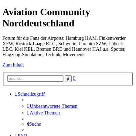
Aviation Community
Norddeutschland
Forum für die Fans der Airports: Hamburg HAM, Finkenwerder
XFW, Rostock-Laage RLG, Schwerin, Parchim SZW, Lübeck
LBC, Kiel KEL, Bremen BRE und Hannover HAJ u.a. Spotter,
Flugzeug-Simulation, Technik, Movements
Zum Inhalt
Erweiterte
Suche
Suche
Schnellzugriff
Unbeantwortete Themen
Aktive Themen
Suche
FAQ