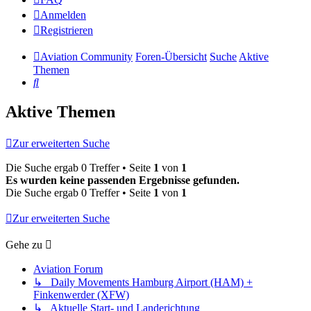
Anmelden
Registrieren
Aviation Community
Foren-Übersicht
Suche
Aktive
Themen
Suche
Aktive Themen
Zur erweiterten Suche
Die Suche ergab 0 Treffer • Seite
1
von
1
Es wurden keine passenden Ergebnisse gefunden.
Die Suche ergab 0 Treffer • Seite
1
von
1
Zur erweiterten Suche
Gehe zu
Aviation Forum
↳ Daily Movements Hamburg Airport (HAM) +
Finkenwerder (XFW)
↳ Aktuelle Start- und Landerichtung