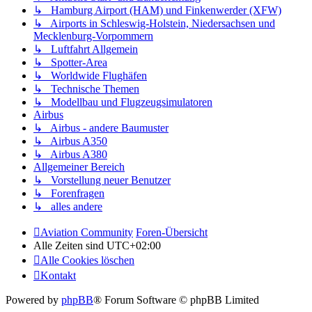
↳ Hamburg Airport (HAM) und Finkenwerder (XFW)
↳ Airports in Schleswig-Holstein, Niedersachsen und
Mecklenburg-Vorpommern
↳ Luftfahrt Allgemein
↳ Spotter-Area
↳ Worldwide Flughäfen
↳ Technische Themen
↳ Modellbau und Flugzeugsimulatoren
Airbus
↳ Airbus - andere Baumuster
↳ Airbus A350
↳ Airbus A380
Allgemeiner Bereich
↳ Vorstellung neuer Benutzer
↳ Forenfragen
↳ alles andere
Aviation Community
Foren-Übersicht
Alle Zeiten sind
UTC+02:00
Alle Cookies löschen
Kontakt
Powered by
phpBB
® Forum Software © phpBB Limited