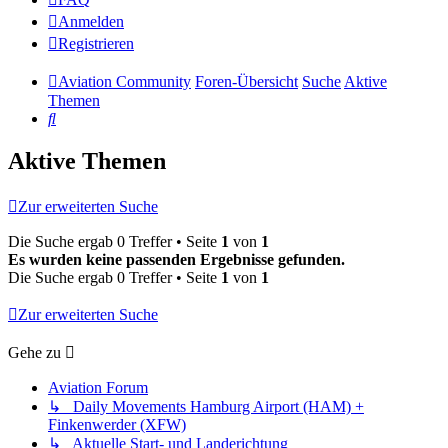
Anmelden
Registrieren
Aviation Community
Foren-Übersicht
Suche
Aktive
Themen
Suche
Aktive Themen
Zur erweiterten Suche
Die Suche ergab 0 Treffer • Seite
1
von
1
Es wurden keine passenden Ergebnisse gefunden.
Die Suche ergab 0 Treffer • Seite
1
von
1
Zur erweiterten Suche
Gehe zu
Aviation Forum
↳ Daily Movements Hamburg Airport (HAM) +
Finkenwerder (XFW)
↳ Aktuelle Start- und Landerichtung