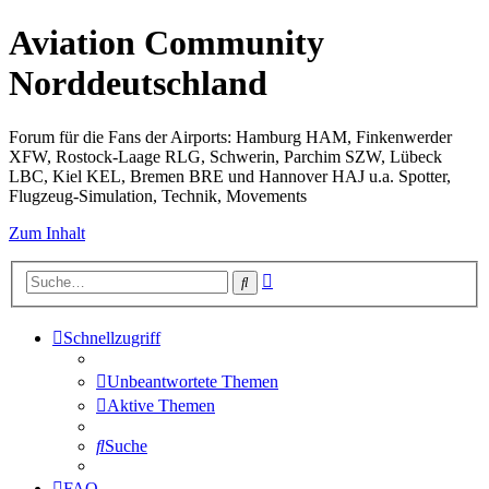
Aviation Community
Norddeutschland
Forum für die Fans der Airports: Hamburg HAM, Finkenwerder
XFW, Rostock-Laage RLG, Schwerin, Parchim SZW, Lübeck
LBC, Kiel KEL, Bremen BRE und Hannover HAJ u.a. Spotter,
Flugzeug-Simulation, Technik, Movements
Zum Inhalt
Erweiterte
Suche
Suche
Schnellzugriff
Unbeantwortete Themen
Aktive Themen
Suche
FAQ