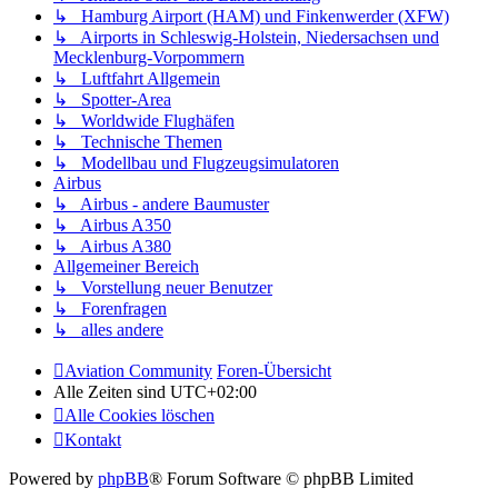
↳ Hamburg Airport (HAM) und Finkenwerder (XFW)
↳ Airports in Schleswig-Holstein, Niedersachsen und
Mecklenburg-Vorpommern
↳ Luftfahrt Allgemein
↳ Spotter-Area
↳ Worldwide Flughäfen
↳ Technische Themen
↳ Modellbau und Flugzeugsimulatoren
Airbus
↳ Airbus - andere Baumuster
↳ Airbus A350
↳ Airbus A380
Allgemeiner Bereich
↳ Vorstellung neuer Benutzer
↳ Forenfragen
↳ alles andere
Aviation Community
Foren-Übersicht
Alle Zeiten sind
UTC+02:00
Alle Cookies löschen
Kontakt
Powered by
phpBB
® Forum Software © phpBB Limited