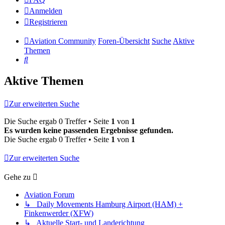
Anmelden
Registrieren
Aviation Community
Foren-Übersicht
Suche
Aktive
Themen
Suche
Aktive Themen
Zur erweiterten Suche
Die Suche ergab 0 Treffer • Seite
1
von
1
Es wurden keine passenden Ergebnisse gefunden.
Die Suche ergab 0 Treffer • Seite
1
von
1
Zur erweiterten Suche
Gehe zu
Aviation Forum
↳ Daily Movements Hamburg Airport (HAM) +
Finkenwerder (XFW)
↳ Aktuelle Start- und Landerichtung