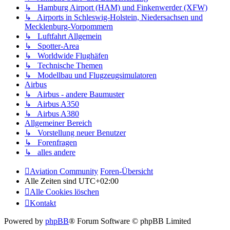
↳ Hamburg Airport (HAM) und Finkenwerder (XFW)
↳ Airports in Schleswig-Holstein, Niedersachsen und
Mecklenburg-Vorpommern
↳ Luftfahrt Allgemein
↳ Spotter-Area
↳ Worldwide Flughäfen
↳ Technische Themen
↳ Modellbau und Flugzeugsimulatoren
Airbus
↳ Airbus - andere Baumuster
↳ Airbus A350
↳ Airbus A380
Allgemeiner Bereich
↳ Vorstellung neuer Benutzer
↳ Forenfragen
↳ alles andere
Aviation Community
Foren-Übersicht
Alle Zeiten sind
UTC+02:00
Alle Cookies löschen
Kontakt
Powered by
phpBB
® Forum Software © phpBB Limited