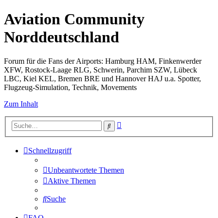
Aviation Community
Norddeutschland
Forum für die Fans der Airports: Hamburg HAM, Finkenwerder
XFW, Rostock-Laage RLG, Schwerin, Parchim SZW, Lübeck
LBC, Kiel KEL, Bremen BRE und Hannover HAJ u.a. Spotter,
Flugzeug-Simulation, Technik, Movements
Zum Inhalt
Erweiterte
Suche
Suche
Schnellzugriff
Unbeantwortete Themen
Aktive Themen
Suche
FAQ