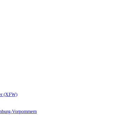
er (XFW)
lenburg-Vorpommern