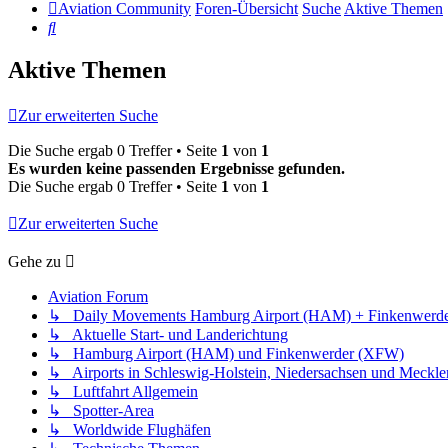
Aviation Community
Foren-Übersicht
Suche
Aktive Themen
Suche
Aktive Themen
Zur erweiterten Suche
Die Suche ergab 0 Treffer • Seite
1
von
1
Es wurden keine passenden Ergebnisse gefunden.
Die Suche ergab 0 Treffer • Seite
1
von
1
Zur erweiterten Suche
Gehe zu
Aviation Forum
↳ Daily Movements Hamburg Airport (HAM) + Finkenwerd
↳ Aktuelle Start- und Landerichtung
↳ Hamburg Airport (HAM) und Finkenwerder (XFW)
↳ Airports in Schleswig-Holstein, Niedersachsen und Meck
↳ Luftfahrt Allgemein
↳ Spotter-Area
↳ Worldwide Flughäfen