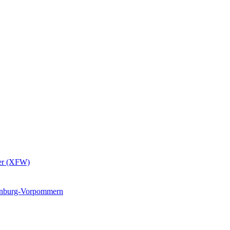
er (XFW)
lenburg-Vorpommern