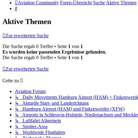
Aviation Community
Foren-Übersicht
Suche
Aktive Themen
Suche
Aktive Themen
Zur erweiterten Suche
Die Suche ergab 0 Treffer • Seite
1
von
1
Es wurden keine passenden Ergebnisse gefunden.
Die Suche ergab 0 Treffer • Seite
1
von
1
Zur erweiterten Suche
Gehe zu
Aviation Forum
↳ Daily Movements Hamburg Airport (HAM) + Finkenwerd
↳ Aktuelle Start- und Landerichtung
↳ Hamburg Airport (HAM) und Finkenwerder (XFW)
↳ Airports in Schleswig-Holstein, Niedersachsen und Meck
↳ Luftfahrt Allgemein
↳ Spotter-Area
↳ Worldwide Flughäfen