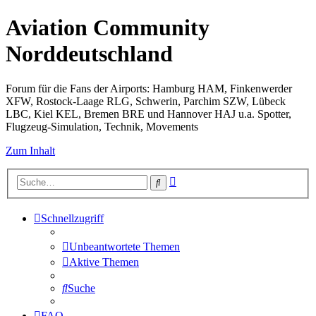
Aviation Community
Norddeutschland
Forum für die Fans der Airports: Hamburg HAM, Finkenwerder
XFW, Rostock-Laage RLG, Schwerin, Parchim SZW, Lübeck
LBC, Kiel KEL, Bremen BRE und Hannover HAJ u.a. Spotter,
Flugzeug-Simulation, Technik, Movements
Zum Inhalt
Erweiterte
Suche
Suche
Schnellzugriff
Unbeantwortete Themen
Aktive Themen
Suche
FAQ