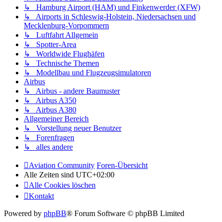
↳ Hamburg Airport (HAM) und Finkenwerder (XFW)
↳ Airports in Schleswig-Holstein, Niedersachsen und
Mecklenburg-Vorpommern
↳ Luftfahrt Allgemein
↳ Spotter-Area
↳ Worldwide Flughäfen
↳ Technische Themen
↳ Modellbau und Flugzeugsimulatoren
Airbus
↳ Airbus - andere Baumuster
↳ Airbus A350
↳ Airbus A380
Allgemeiner Bereich
↳ Vorstellung neuer Benutzer
↳ Forenfragen
↳ alles andere
Aviation Community
Foren-Übersicht
Alle Zeiten sind
UTC+02:00
Alle Cookies löschen
Kontakt
Powered by
phpBB
® Forum Software © phpBB Limited