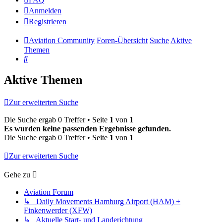
Anmelden
Registrieren
Aviation Community
Foren-Übersicht
Suche
Aktive
Themen
Suche
Aktive Themen
Zur erweiterten Suche
Die Suche ergab 0 Treffer • Seite
1
von
1
Es wurden keine passenden Ergebnisse gefunden.
Die Suche ergab 0 Treffer • Seite
1
von
1
Zur erweiterten Suche
Gehe zu
Aviation Forum
↳ Daily Movements Hamburg Airport (HAM) +
Finkenwerder (XFW)
↳ Aktuelle Start- und Landerichtung