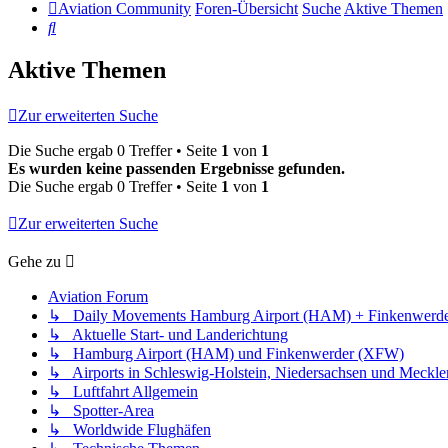
Aviation Community
Foren-Übersicht
Suche
Aktive Themen
Suche
Aktive Themen
Zur erweiterten Suche
Die Suche ergab 0 Treffer • Seite
1
von
1
Es wurden keine passenden Ergebnisse gefunden.
Die Suche ergab 0 Treffer • Seite
1
von
1
Zur erweiterten Suche
Gehe zu
Aviation Forum
↳ Daily Movements Hamburg Airport (HAM) + Finkenwerd
↳ Aktuelle Start- und Landerichtung
↳ Hamburg Airport (HAM) und Finkenwerder (XFW)
↳ Airports in Schleswig-Holstein, Niedersachsen und Meck
↳ Luftfahrt Allgemein
↳ Spotter-Area
↳ Worldwide Flughäfen