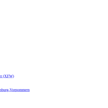
er (XFW)
lenburg-Vorpommern