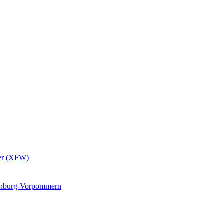
er (XFW)
lenburg-Vorpommern