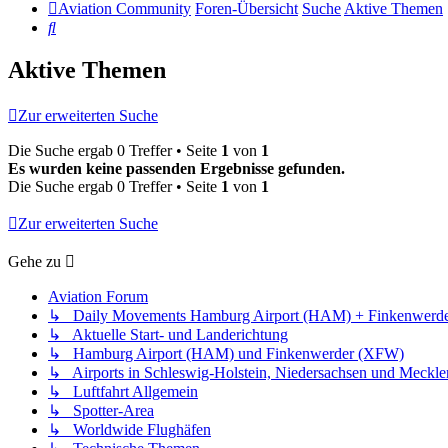
Aviation Community
Foren-Übersicht
Suche
Aktive Themen
Suche
Aktive Themen
Zur erweiterten Suche
Die Suche ergab 0 Treffer • Seite
1
von
1
Es wurden keine passenden Ergebnisse gefunden.
Die Suche ergab 0 Treffer • Seite
1
von
1
Zur erweiterten Suche
Gehe zu
Aviation Forum
↳ Daily Movements Hamburg Airport (HAM) + Finkenwerd
↳ Aktuelle Start- und Landerichtung
↳ Hamburg Airport (HAM) und Finkenwerder (XFW)
↳ Airports in Schleswig-Holstein, Niedersachsen und Meck
↳ Luftfahrt Allgemein
↳ Spotter-Area
↳ Worldwide Flughäfen