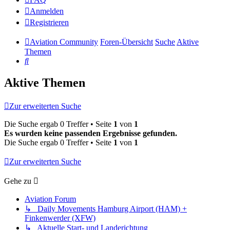
Anmelden
Registrieren
Aviation Community
Foren-Übersicht
Suche
Aktive
Themen
Suche
Aktive Themen
Zur erweiterten Suche
Die Suche ergab 0 Treffer • Seite
1
von
1
Es wurden keine passenden Ergebnisse gefunden.
Die Suche ergab 0 Treffer • Seite
1
von
1
Zur erweiterten Suche
Gehe zu
Aviation Forum
↳ Daily Movements Hamburg Airport (HAM) +
Finkenwerder (XFW)
↳ Aktuelle Start- und Landerichtung