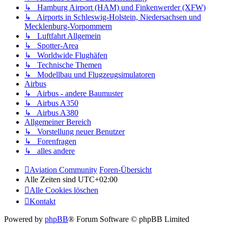
↳ Hamburg Airport (HAM) und Finkenwerder (XFW)
↳ Airports in Schleswig-Holstein, Niedersachsen und
Mecklenburg-Vorpommern
↳ Luftfahrt Allgemein
↳ Spotter-Area
↳ Worldwide Flughäfen
↳ Technische Themen
↳ Modellbau und Flugzeugsimulatoren
Airbus
↳ Airbus - andere Baumuster
↳ Airbus A350
↳ Airbus A380
Allgemeiner Bereich
↳ Vorstellung neuer Benutzer
↳ Forenfragen
↳ alles andere
Aviation Community
Foren-Übersicht
Alle Zeiten sind
UTC+02:00
Alle Cookies löschen
Kontakt
Powered by
phpBB
® Forum Software © phpBB Limited