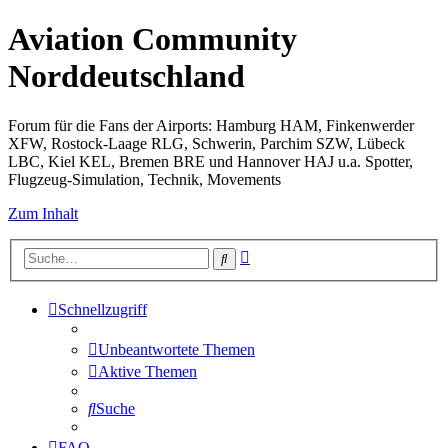
Aviation Community
Norddeutschland
Forum für die Fans der Airports: Hamburg HAM, Finkenwerder
XFW, Rostock-Laage RLG, Schwerin, Parchim SZW, Lübeck
LBC, Kiel KEL, Bremen BRE und Hannover HAJ u.a. Spotter,
Flugzeug-Simulation, Technik, Movements
Zum Inhalt
Erweiterte
Suche
Suche
Schnellzugriff
Unbeantwortete Themen
Aktive Themen
Suche
FAQ