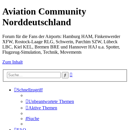
Aviation Community
Norddeutschland
Forum für die Fans der Airports: Hamburg HAM, Finkenwerder
XFW, Rostock-Laage RLG, Schwerin, Parchim SZW, Lübeck
LBC, Kiel KEL, Bremen BRE und Hannover HAJ u.a. Spotter,
Flugzeug-Simulation, Technik, Movements
Zum Inhalt
Erweiterte
Suche
Suche
Schnellzugriff
Unbeantwortete Themen
Aktive Themen
Suche
FAQ