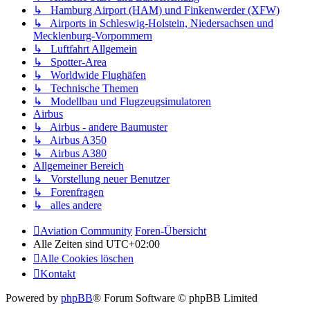
↳ Hamburg Airport (HAM) und Finkenwerder (XFW)
↳ Airports in Schleswig-Holstein, Niedersachsen und
Mecklenburg-Vorpommern
↳ Luftfahrt Allgemein
↳ Spotter-Area
↳ Worldwide Flughäfen
↳ Technische Themen
↳ Modellbau und Flugzeugsimulatoren
Airbus
↳ Airbus - andere Baumuster
↳ Airbus A350
↳ Airbus A380
Allgemeiner Bereich
↳ Vorstellung neuer Benutzer
↳ Forenfragen
↳ alles andere
Aviation Community
Foren-Übersicht
Alle Zeiten sind
UTC+02:00
Alle Cookies löschen
Kontakt
Powered by
phpBB
® Forum Software © phpBB Limited