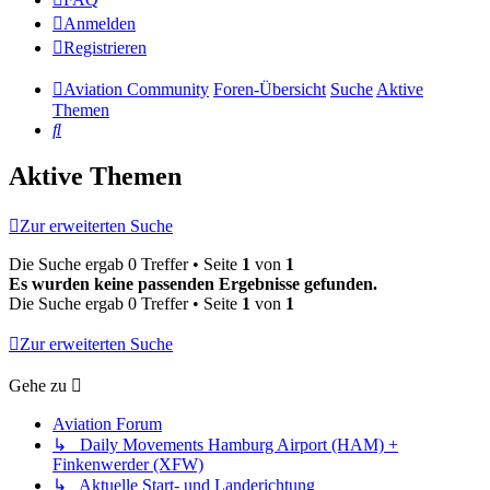
Anmelden
Registrieren
Aviation Community
Foren-Übersicht
Suche
Aktive
Themen
Suche
Aktive Themen
Zur erweiterten Suche
Die Suche ergab 0 Treffer • Seite
1
von
1
Es wurden keine passenden Ergebnisse gefunden.
Die Suche ergab 0 Treffer • Seite
1
von
1
Zur erweiterten Suche
Gehe zu
Aviation Forum
↳ Daily Movements Hamburg Airport (HAM) +
Finkenwerder (XFW)
↳ Aktuelle Start- und Landerichtung