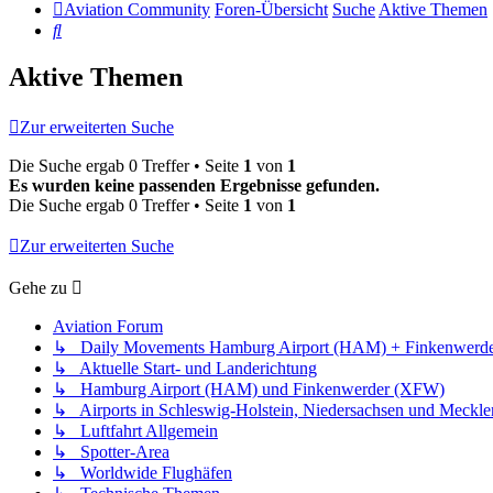
Aviation Community
Foren-Übersicht
Suche
Aktive Themen
Suche
Aktive Themen
Zur erweiterten Suche
Die Suche ergab 0 Treffer • Seite
1
von
1
Es wurden keine passenden Ergebnisse gefunden.
Die Suche ergab 0 Treffer • Seite
1
von
1
Zur erweiterten Suche
Gehe zu
Aviation Forum
↳ Daily Movements Hamburg Airport (HAM) + Finkenwerd
↳ Aktuelle Start- und Landerichtung
↳ Hamburg Airport (HAM) und Finkenwerder (XFW)
↳ Airports in Schleswig-Holstein, Niedersachsen und Meck
↳ Luftfahrt Allgemein
↳ Spotter-Area
↳ Worldwide Flughäfen