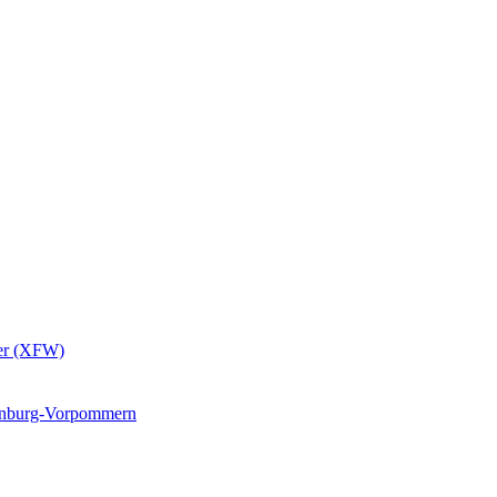
er (XFW)
lenburg-Vorpommern