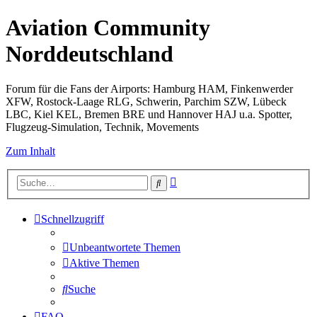
Aviation Community
Norddeutschland
Forum für die Fans der Airports: Hamburg HAM, Finkenwerder
XFW, Rostock-Laage RLG, Schwerin, Parchim SZW, Lübeck
LBC, Kiel KEL, Bremen BRE und Hannover HAJ u.a. Spotter,
Flugzeug-Simulation, Technik, Movements
Zum Inhalt
Erweiterte
Suche
Suche
Schnellzugriff
Unbeantwortete Themen
Aktive Themen
Suche
FAQ