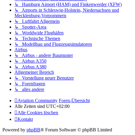
↳ Hamburg Airport (HAM) und Finkenwerder (XFW)
↳ Airports in Schleswig-Holstein, Niedersachsen und
Mecklenburg-Vorpommern
↳ Luftfahrt Allgemein
↳ Spotter-Area
↳ Worldwide Flughäfen
↳ Technische Themen
↳ Modellbau und Flugzeugsimulatoren
Airbus
↳ Airbus - andere Baumuster
↳ Airbus A350
↳ Airbus A380
Allgemeiner Bereich
↳ Vorstellung neuer Benutzer
↳ Forenfragen
↳ alles andere
Aviation Community
Foren-Übersicht
Alle Zeiten sind
UTC+02:00
Alle Cookies löschen
Kontakt
Powered by
phpBB
® Forum Software © phpBB Limited