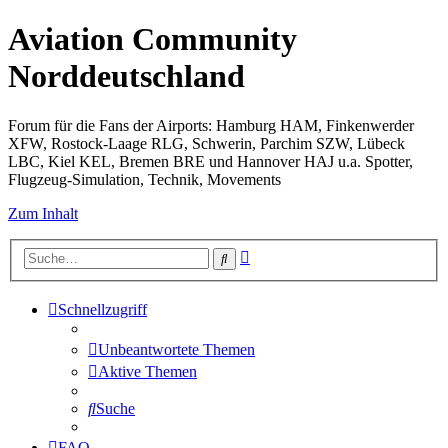
Aviation Community
Norddeutschland
Forum für die Fans der Airports: Hamburg HAM, Finkenwerder
XFW, Rostock-Laage RLG, Schwerin, Parchim SZW, Lübeck
LBC, Kiel KEL, Bremen BRE und Hannover HAJ u.a. Spotter,
Flugzeug-Simulation, Technik, Movements
Zum Inhalt
Erweiterte
Suche
Suche
Schnellzugriff
Unbeantwortete Themen
Aktive Themen
Suche
FAQ