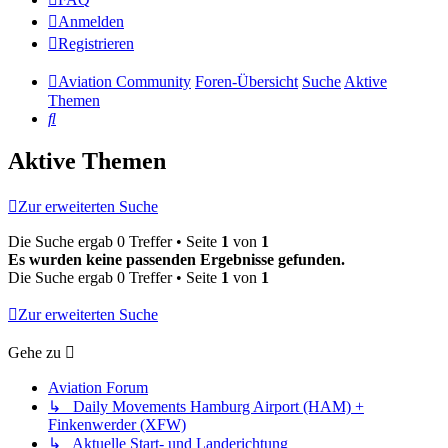
Anmelden
Registrieren
Aviation Community
Foren-Übersicht
Suche
Aktive
Themen
Suche
Aktive Themen
Zur erweiterten Suche
Die Suche ergab 0 Treffer • Seite
1
von
1
Es wurden keine passenden Ergebnisse gefunden.
Die Suche ergab 0 Treffer • Seite
1
von
1
Zur erweiterten Suche
Gehe zu
Aviation Forum
↳ Daily Movements Hamburg Airport (HAM) +
Finkenwerder (XFW)
↳ Aktuelle Start- und Landerichtung