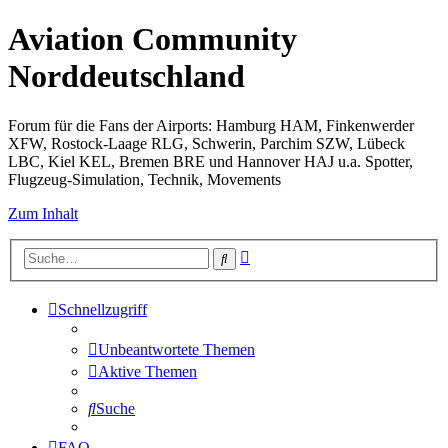
Aviation Community
Norddeutschland
Forum für die Fans der Airports: Hamburg HAM, Finkenwerder
XFW, Rostock-Laage RLG, Schwerin, Parchim SZW, Lübeck
LBC, Kiel KEL, Bremen BRE und Hannover HAJ u.a. Spotter,
Flugzeug-Simulation, Technik, Movements
Zum Inhalt
Erweiterte
Suche
Suche
Schnellzugriff
Unbeantwortete Themen
Aktive Themen
Suche
FAQ