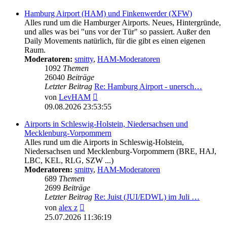
Hamburg Airport (HAM) und Finkenwerder (XFW)
Alles rund um die Hamburger Airports. Neues, Hintergründe,
und alles was bei "uns vor der Tür" so passiert. Außer den
Daily Movements natürlich, für die gibt es einen eigenen
Raum.
Moderatoren:
smitty
,
HAM-Moderatoren
1092
Themen
26040
Beiträge
Letzter Beitrag
Re: Hamburg Airport - unersch…
Neuester
von
LevHAM
Beitrag
09.08.2026 23:53:55
Airports in Schleswig-Holstein, Niedersachsen und
Mecklenburg-Vorpommern
Alles rund um die Airports in Schleswig-Holstein,
Niedersachsen und Mecklenburg-Vorpommern (BRE, HAJ,
LBC, KEL, RLG, SZW ...)
Moderatoren:
smitty
,
HAM-Moderatoren
689
Themen
2699
Beiträge
Letzter Beitrag
Re: Juist (JUI/EDWL) im Juli …
Neuester
von
alex z
Beitrag
25.07.2026 11:36:19