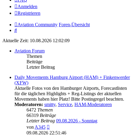
Anmelden
Registrieren
Aviation Community
Foren-Übersicht
Suche
Aktuelle Zeit: 10.08.2026 12:02:09
Aviation Forum
Themen
Beiträge
Letzter Beitrag
Daily Movements Hamburg Airport (HAM) + Finkenwerder
(XFW)
Aktuelle Fotos von den Hamburger Airports, Forecastlisten
für die täglichen Highlights + Reg-Listings der aktuellen
Movements haben hier Platz! Bitte Postingregel beachten.
Moderatoren:
smitty
,
Service
,
HAM-Moderatoren
6472
Themen
66319
Beiträge
Letzter Beitrag
09.08.2026 - Sonntag
Neuester
von
A345
Beitrag
09.08.2026 22:51:46