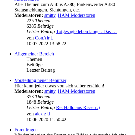
Alle Themen zum Airbus A380, Finkenwerder A380
Statusmeldungen, Sichtungen, etc.
Moderatoren:
smitty
,
HAM-Moderatoren
225
Themen
6385
Beiträge
Letzter Beitrag
Totgesagte leben länger: Das …
Neuester
von
ConAir
Beitrag
10.07.2022 13:58:22
Allgemeiner Bereich
Themen
Beiträge
Letzter Beitrag
Vorstellung neuer Benutzer
Hier kann jeder etwas von sich selber erzählen!
Moderatoren:
smitty
,
HAM-Moderatoren
353
Themen
1848
Beiträge
Letzter Beitrag
Re: Hallo aus Rissen :)
Neuester
von
alex z
Beitrag
10.06.2020 11:50:42
Forenfragen