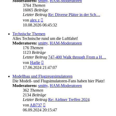
Moderatoren:
smitty
,
HAM-Moderatoren
3764
Themen
16065
Beiträge
Letzter Beitrag
Re: Diverse Plätze in der Sch…
Neuester
von
alex z
Beitrag
10.08.2026 06:45:32
Technische Themen
Alles Technische rund um die Luftfahrt!
Moderatoren:
smitty
,
HAM-Moderatoren
176
Themen
1123
Beiträge
Letzter Beitrag
747-400 Walk through From a H…
Neuester
von
Harlie
Beitrag
17.06.2024 21:47:07
Modellbau und Flugzeugsimulatoren
Die Modell- und Flugsimulatoren-Fans haben hier Platz!
Moderatoren:
smitty
,
HAM-Moderatoren
362
Themen
2134
Beiträge
Letzter Beitrag
Re: Airliner Treffen 2024
Neuester
von
AB737
Beitrag
06.09.2024 20:15:47