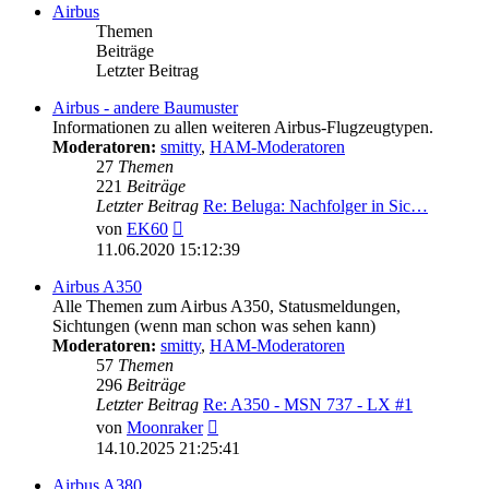
Airbus
Themen
Beiträge
Letzter Beitrag
Airbus - andere Baumuster
Informationen zu allen weiteren Airbus-Flugzeugtypen.
Moderatoren:
smitty
,
HAM-Moderatoren
27
Themen
221
Beiträge
Letzter Beitrag
Re: Beluga: Nachfolger in Sic…
Neuester
von
EK60
Beitrag
11.06.2020 15:12:39
Airbus A350
Alle Themen zum Airbus A350, Statusmeldungen,
Sichtungen (wenn man schon was sehen kann)
Moderatoren:
smitty
,
HAM-Moderatoren
57
Themen
296
Beiträge
Letzter Beitrag
Re: A350 - MSN 737 - LX #1
Neuester
von
Moonraker
Beitrag
14.10.2025 21:25:41
Airbus A380