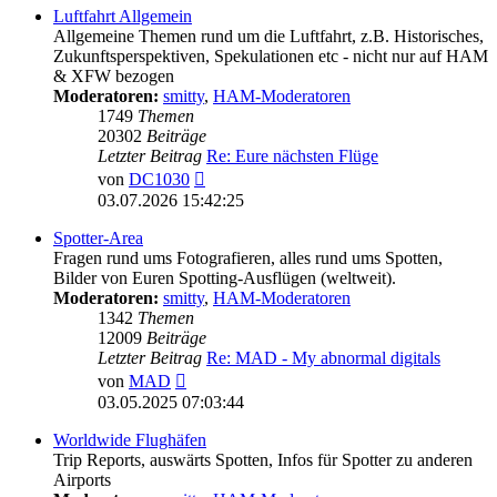
Luftfahrt Allgemein
Allgemeine Themen rund um die Luftfahrt, z.B. Historisches,
Zukunftsperspektiven, Spekulationen etc - nicht nur auf HAM
& XFW bezogen
Moderatoren:
smitty
,
HAM-Moderatoren
1749
Themen
20302
Beiträge
Letzter Beitrag
Re: Eure nächsten Flüge
Neuester
von
DC1030
Beitrag
03.07.2026 15:42:25
Spotter-Area
Fragen rund ums Fotografieren, alles rund ums Spotten,
Bilder von Euren Spotting-Ausflügen (weltweit).
Moderatoren:
smitty
,
HAM-Moderatoren
1342
Themen
12009
Beiträge
Letzter Beitrag
Re: MAD - My abnormal digitals
Neuester
von
MAD
Beitrag
03.05.2025 07:03:44
Worldwide Flughäfen
Trip Reports, auswärts Spotten, Infos für Spotter zu anderen
Airports