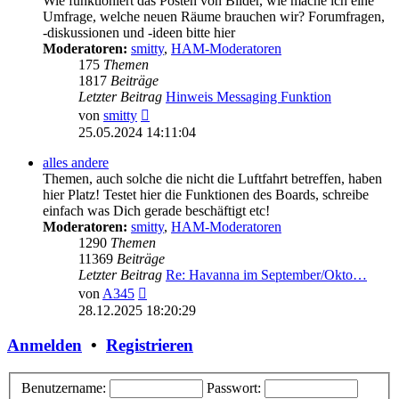
Wie funktioniert das Posten von Bilder, wie mache ich eine
Umfrage, welche neuen Räume brauchen wir? Forumfragen,
-diskussionen und -ideen bitte hier
Moderatoren:
smitty
,
HAM-Moderatoren
175
Themen
1817
Beiträge
Letzter Beitrag
Hinweis Messaging Funktion
Neuester
von
smitty
Beitrag
25.05.2024 14:11:04
alles andere
Themen, auch solche die nicht die Luftfahrt betreffen, haben
hier Platz! Testet hier die Funktionen des Boards, schreibe
einfach was Dich gerade beschäftigt etc!
Moderatoren:
smitty
,
HAM-Moderatoren
1290
Themen
11369
Beiträge
Letzter Beitrag
Re: Havanna im September/Okto…
Neuester
von
A345
Beitrag
28.12.2025 18:20:29
Anmelden
•
Registrieren
Benutzername:
Passwort: