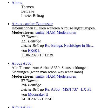
Airbus
Themen
Beiträge
Letzter Beitrag
Airbus - andere Baumuster
Informationen zu allen weiteren Airbus-Flugzeugtypen.
Moderatoren:
smitty
,
HAM-Moderatoren
27
Themen
221
Beiträge
Letzter Beitrag
Re: Beluga: Nachfolger in Sic…
Neuester
von
EK60
Beitrag
11.06.2020 15:12:39
Airbus A350
Alle Themen zum Airbus A350, Statusmeldungen,
Sichtungen (wenn man schon was sehen kann)
Moderatoren:
smitty
,
HAM-Moderatoren
57
Themen
296
Beiträge
Letzter Beitrag
Re: A350 - MSN 737 - LX #1
Neuester
von
Moonraker
Beitrag
14.10.2025 21:25:41
Airbus A380