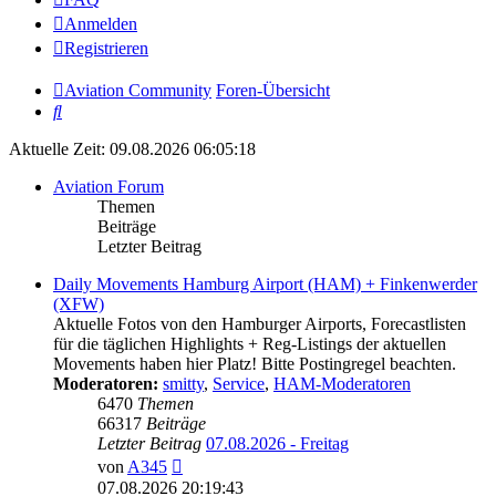
Anmelden
Registrieren
Aviation Community
Foren-Übersicht
Suche
Aktuelle Zeit: 09.08.2026 06:05:18
Aviation Forum
Themen
Beiträge
Letzter Beitrag
Daily Movements Hamburg Airport (HAM) + Finkenwerder
(XFW)
Aktuelle Fotos von den Hamburger Airports, Forecastlisten
für die täglichen Highlights + Reg-Listings der aktuellen
Movements haben hier Platz! Bitte Postingregel beachten.
Moderatoren:
smitty
,
Service
,
HAM-Moderatoren
6470
Themen
66317
Beiträge
Letzter Beitrag
07.08.2026 - Freitag
Neuester
von
A345
Beitrag
07.08.2026 20:19:43