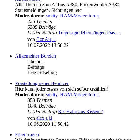
Alle Themen zum Airbus A380, Finkenwerder A380
Statusmeldungen, Sichtungen, etc.
Moderatoren:
smitty
,
HAM-Moderatoren
225
Themen
6385
Beiträge
Letzter Beitrag
Totgesagte leben länger: Das …
Neuester
von
ConAir
Beitrag
10.07.2022 13:58:22
Allgemeiner Bereich
Themen
Beiträge
Letzter Beitrag
Vorstellung neuer Benutzer
Hier kann jeder etwas von sich selber erzählen!
Moderatoren:
smitty
,
HAM-Moderatoren
353
Themen
1848
Beiträge
Letzter Beitrag
Re: Hallo aus Rissen :)
Neuester
von
alex z
Beitrag
10.06.2020 11:50:42
Forenfragen