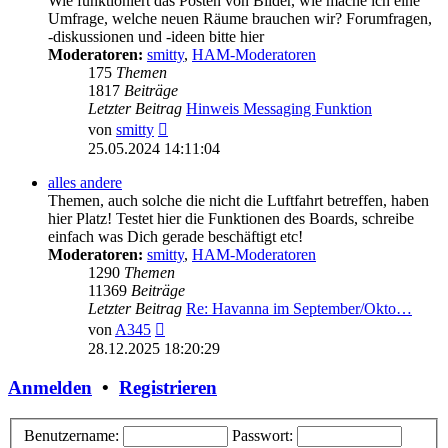
Wie funktioniert das Posten von Bilder, wie mache ich eine
Umfrage, welche neuen Räume brauchen wir? Forumfragen,
-diskussionen und -ideen bitte hier
Moderatoren:
smitty
,
HAM-Moderatoren
175
Themen
1817
Beiträge
Letzter Beitrag
Hinweis Messaging Funktion
Neuester
von
smitty
Beitrag
25.05.2024 14:11:04
alles andere
Themen, auch solche die nicht die Luftfahrt betreffen, haben
hier Platz! Testet hier die Funktionen des Boards, schreibe
einfach was Dich gerade beschäftigt etc!
Moderatoren:
smitty
,
HAM-Moderatoren
1290
Themen
11369
Beiträge
Letzter Beitrag
Re: Havanna im September/Okto…
Neuester
von
A345
Beitrag
28.12.2025 18:20:29
Anmelden
•
Registrieren
Benutzername:
Passwort: