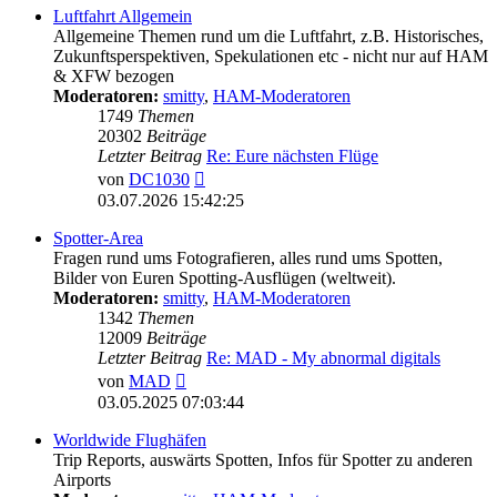
Luftfahrt Allgemein
Allgemeine Themen rund um die Luftfahrt, z.B. Historisches,
Zukunftsperspektiven, Spekulationen etc - nicht nur auf HAM
& XFW bezogen
Moderatoren:
smitty
,
HAM-Moderatoren
1749
Themen
20302
Beiträge
Letzter Beitrag
Re: Eure nächsten Flüge
Neuester
von
DC1030
Beitrag
03.07.2026 15:42:25
Spotter-Area
Fragen rund ums Fotografieren, alles rund ums Spotten,
Bilder von Euren Spotting-Ausflügen (weltweit).
Moderatoren:
smitty
,
HAM-Moderatoren
1342
Themen
12009
Beiträge
Letzter Beitrag
Re: MAD - My abnormal digitals
Neuester
von
MAD
Beitrag
03.05.2025 07:03:44
Worldwide Flughäfen
Trip Reports, auswärts Spotten, Infos für Spotter zu anderen
Airports