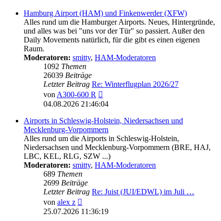
Hamburg Airport (HAM) und Finkenwerder (XFW)
Alles rund um die Hamburger Airports. Neues, Hintergründe,
und alles was bei "uns vor der Tür" so passiert. Außer den
Daily Movements natürlich, für die gibt es einen eigenen
Raum.
Moderatoren:
smitty
,
HAM-Moderatoren
1092
Themen
26039
Beiträge
Letzter Beitrag
Re: Winterflugplan 2026/27
Neuester
von
A300-600 R
Beitrag
04.08.2026 21:46:04
Airports in Schleswig-Holstein, Niedersachsen und
Mecklenburg-Vorpommern
Alles rund um die Airports in Schleswig-Holstein,
Niedersachsen und Mecklenburg-Vorpommern (BRE, HAJ,
LBC, KEL, RLG, SZW ...)
Moderatoren:
smitty
,
HAM-Moderatoren
689
Themen
2699
Beiträge
Letzter Beitrag
Re: Juist (JUI/EDWL) im Juli …
Neuester
von
alex z
Beitrag
25.07.2026 11:36:19