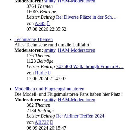
Moderatoren:
smitty
,
HAM-Moderatoren
3764
Themen
16063
Beiträge
Letzter Beitrag
Re: Diverse Plätze in der Sch…
Neuester
von
A345
Beitrag
07.08.2026 22:35:52
Technische Themen
Alles Technische rund um die Luftfahrt!
Moderatoren:
smitty
,
HAM-Moderatoren
176
Themen
1123
Beiträge
Letzter Beitrag
747-400 Walk through From a H…
Neuester
von
Harlie
Beitrag
17.06.2024 21:47:07
Modellbau und Flugzeugsimulatoren
Die Modell- und Flugsimulatoren-Fans haben hier Platz!
Moderatoren:
smitty
,
HAM-Moderatoren
362
Themen
2134
Beiträge
Letzter Beitrag
Re: Airliner Treffen 2024
Neuester
von
AB737
Beitrag
06.09.2024 20:15:47