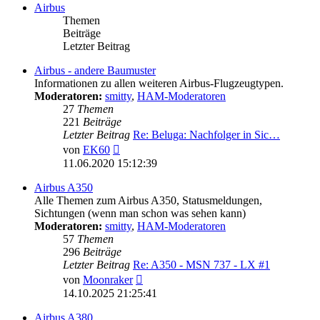
Airbus
Themen
Beiträge
Letzter Beitrag
Airbus - andere Baumuster
Informationen zu allen weiteren Airbus-Flugzeugtypen.
Moderatoren:
smitty
,
HAM-Moderatoren
27
Themen
221
Beiträge
Letzter Beitrag
Re: Beluga: Nachfolger in Sic…
Neuester
von
EK60
Beitrag
11.06.2020 15:12:39
Airbus A350
Alle Themen zum Airbus A350, Statusmeldungen,
Sichtungen (wenn man schon was sehen kann)
Moderatoren:
smitty
,
HAM-Moderatoren
57
Themen
296
Beiträge
Letzter Beitrag
Re: A350 - MSN 737 - LX #1
Neuester
von
Moonraker
Beitrag
14.10.2025 21:25:41
Airbus A380