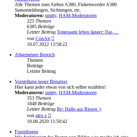
Alle Themen zum Airbus A380, Finkenwerder A380
Statusmeldungen, Sichtungen, etc.
Moderatoren:
smitty
,
HAM-Moderatoren
225
Themen
6385
Beiträge
Letzter Beitrag
Totgesagte leben länger: Das …
Neuester
von
ConAir
Beitrag
10.07.2022 13:58:22
Allgemeiner Bereich
Themen
Beiträge
Letzter Beitrag
Vorstellung neuer Benutzer
Hier kann jeder etwas von sich selber erzählen!
Moderatoren:
smitty
,
HAM-Moderatoren
353
Themen
1848
Beiträge
Letzter Beitrag
Re: Hallo aus Rissen :)
Neuester
von
alex z
Beitrag
10.06.2020 11:50:42
Forenfragen