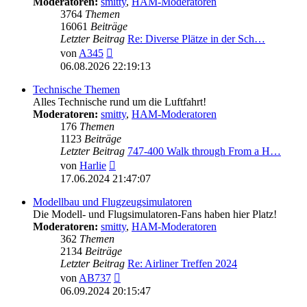
Moderatoren:
smitty
,
HAM-Moderatoren
3764
Themen
16061
Beiträge
Letzter Beitrag
Re: Diverse Plätze in der Sch…
Neuester
von
A345
Beitrag
06.08.2026 22:19:13
Technische Themen
Alles Technische rund um die Luftfahrt!
Moderatoren:
smitty
,
HAM-Moderatoren
176
Themen
1123
Beiträge
Letzter Beitrag
747-400 Walk through From a H…
Neuester
von
Harlie
Beitrag
17.06.2024 21:47:07
Modellbau und Flugzeugsimulatoren
Die Modell- und Flugsimulatoren-Fans haben hier Platz!
Moderatoren:
smitty
,
HAM-Moderatoren
362
Themen
2134
Beiträge
Letzter Beitrag
Re: Airliner Treffen 2024
Neuester
von
AB737
Beitrag
06.09.2024 20:15:47