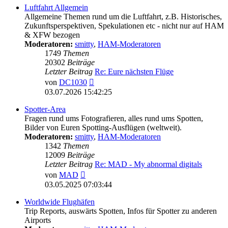
Luftfahrt Allgemein
Allgemeine Themen rund um die Luftfahrt, z.B. Historisches,
Zukunftsperspektiven, Spekulationen etc - nicht nur auf HAM
& XFW bezogen
Moderatoren:
smitty
,
HAM-Moderatoren
1749
Themen
20302
Beiträge
Letzter Beitrag
Re: Eure nächsten Flüge
Neuester
von
DC1030
Beitrag
03.07.2026 15:42:25
Spotter-Area
Fragen rund ums Fotografieren, alles rund ums Spotten,
Bilder von Euren Spotting-Ausflügen (weltweit).
Moderatoren:
smitty
,
HAM-Moderatoren
1342
Themen
12009
Beiträge
Letzter Beitrag
Re: MAD - My abnormal digitals
Neuester
von
MAD
Beitrag
03.05.2025 07:03:44
Worldwide Flughäfen
Trip Reports, auswärts Spotten, Infos für Spotter zu anderen
Airports