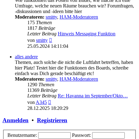
Wie funktioniert das Posten von Bilder, wie mache ich eine
Umfrage, welche neuen Räume brauchen wir? Forumfragen,
-diskussionen und -ideen bitte hier
Moderatoren:
smitty
,
HAM-Moderatoren
175
Themen
1817
Beiträge
Letzter Beitrag
Hinweis Messaging Funktion
Neuester
von
smitty
Beitrag
25.05.2024 14:11:04
alles andere
Themen, auch solche die nicht die Luftfahrt betreffen, haben
hier Platz! Testet hier die Funktionen des Boards, schreibe
einfach was Dich gerade beschäftigt etc!
Moderatoren:
smitty
,
HAM-Moderatoren
1290
Themen
11369
Beiträge
Letzter Beitrag
Re: Havanna im September/Okto…
Neuester
von
A345
Beitrag
28.12.2025 18:20:29
Anmelden
•
Registrieren
Benutzername:
Passwort: