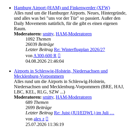
Hamburg Airport (HAM) und Finkenwerder (XFW)
Alles rund um die Hamburger Airports. Neues, Hintergründe,
und alles was bei "uns vor der Tür" so passiert. Außer den
Daily Movements natürlich, für die gibt es einen eigenen
Raum.
Moderatoren:
smitty
,
HAM-Moderatoren
1092
Themen
26039
Beiträge
Letzter Beitrag
Re: Winterflugplan 2026/27
Neuester
von
A300-600 R
Beitrag
04.08.2026 21:46:04
Airports in Schleswig-Holstein, Niedersachsen und
Mecklenburg-Vorpommern
Alles rund um die Airports in Schleswig-Holstein,
Niedersachsen und Mecklenburg-Vorpommern (BRE, HAJ,
LBC, KEL, RLG, SZW ...)
Moderatoren:
smitty
,
HAM-Moderatoren
689
Themen
2699
Beiträge
Letzter Beitrag
Re: Juist (JUI/EDWL) im Juli …
Neuester
von
alex z
Beitrag
25.07.2026 11:36:19