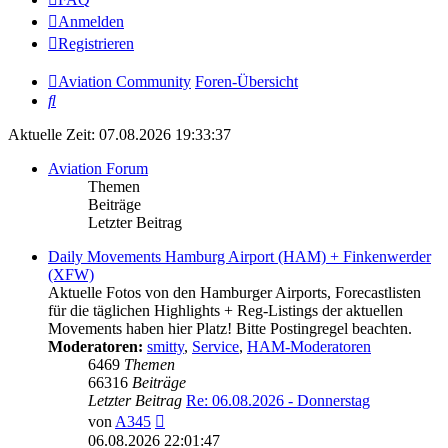
Anmelden
Registrieren
Aviation Community
Foren-Übersicht
Suche
Aktuelle Zeit: 07.08.2026 19:33:37
Aviation Forum
Themen
Beiträge
Letzter Beitrag
Daily Movements Hamburg Airport (HAM) + Finkenwerder
(XFW)
Aktuelle Fotos von den Hamburger Airports, Forecastlisten
für die täglichen Highlights + Reg-Listings der aktuellen
Movements haben hier Platz! Bitte Postingregel beachten.
Moderatoren:
smitty
,
Service
,
HAM-Moderatoren
6469
Themen
66316
Beiträge
Letzter Beitrag
Re: 06.08.2026 - Donnerstag
Neuester
von
A345
Beitrag
06.08.2026 22:01:47