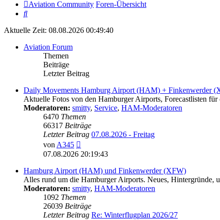
Aviation Community
Foren-Übersicht
Suche
Aktuelle Zeit: 08.08.2026 00:49:40
Aviation Forum
Themen
Beiträge
Letzter Beitrag
Daily Movements Hamburg Airport (HAM) + Finkenwerder 
Aktuelle Fotos von den Hamburger Airports, Forecastlisten für 
Moderatoren:
smitty
,
Service
,
HAM-Moderatoren
6470
Themen
66317
Beiträge
Letzter Beitrag
07.08.2026 - Freitag
Neuester
von
A345
Beitrag
07.08.2026 20:19:43
Hamburg Airport (HAM) und Finkenwerder (XFW)
Alles rund um die Hamburger Airports. Neues, Hintergründe, un
Moderatoren:
smitty
,
HAM-Moderatoren
1092
Themen
26039
Beiträge
Letzter Beitrag
Re: Winterflugplan 2026/27