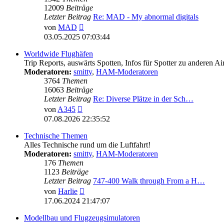
12009
Beiträge
Letzter Beitrag
Re: MAD - My abnormal digitals
Neuester
von
MAD
Beitrag
03.05.2025 07:03:44
Worldwide Flughäfen
Trip Reports, auswärts Spotten, Infos für Spotter zu anderen Ai
Moderatoren:
smitty
,
HAM-Moderatoren
3764
Themen
16063
Beiträge
Letzter Beitrag
Re: Diverse Plätze in der Sch…
Neuester
von
A345
Beitrag
07.08.2026 22:35:52
Technische Themen
Alles Technische rund um die Luftfahrt!
Moderatoren:
smitty
,
HAM-Moderatoren
176
Themen
1123
Beiträge
Letzter Beitrag
747-400 Walk through From a H…
Neuester
von
Harlie
Beitrag
17.06.2024 21:47:07
Modellbau und Flugzeugsimulatoren