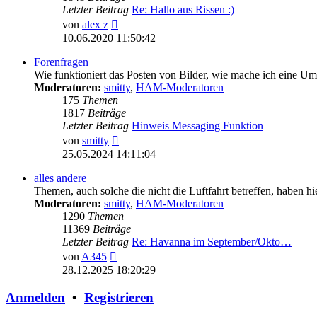
Letzter Beitrag
Re: Hallo aus Rissen :)
Neuester
von
alex z
Beitrag
10.06.2020 11:50:42
Forenfragen
Wie funktioniert das Posten von Bilder, wie mache ich eine U
Moderatoren:
smitty
,
HAM-Moderatoren
175
Themen
1817
Beiträge
Letzter Beitrag
Hinweis Messaging Funktion
Neuester
von
smitty
Beitrag
25.05.2024 14:11:04
alles andere
Themen, auch solche die nicht die Luftfahrt betreffen, haben hi
Moderatoren:
smitty
,
HAM-Moderatoren
1290
Themen
11369
Beiträge
Letzter Beitrag
Re: Havanna im September/Okto…
Neuester
von
A345
Beitrag
28.12.2025 18:20:29
Anmelden
•
Registrieren