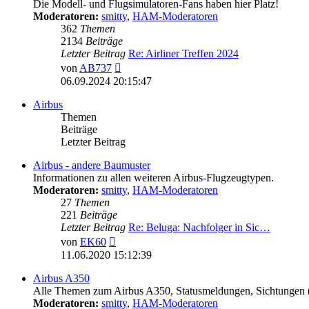
Die Modell- und Flugsimulatoren-Fans haben hier Platz!
Moderatoren:
smitty
,
HAM-Moderatoren
362
Themen
2134
Beiträge
Letzter Beitrag
Re: Airliner Treffen 2024
Neuester
von
AB737
Beitrag
06.09.2024 20:15:47
Airbus
Themen
Beiträge
Letzter Beitrag
Airbus - andere Baumuster
Informationen zu allen weiteren Airbus-Flugzeugtypen.
Moderatoren:
smitty
,
HAM-Moderatoren
27
Themen
221
Beiträge
Letzter Beitrag
Re: Beluga: Nachfolger in Sic…
Neuester
von
EK60
Beitrag
11.06.2020 15:12:39
Airbus A350
Alle Themen zum Airbus A350, Statusmeldungen, Sichtungen
Moderatoren:
smitty
,
HAM-Moderatoren