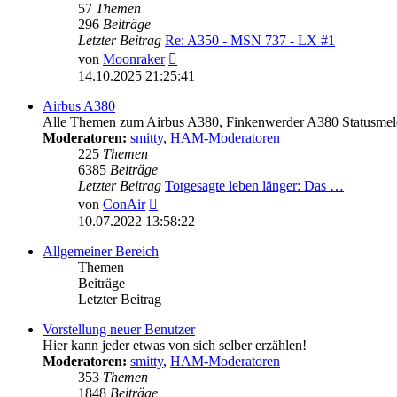
57
Themen
296
Beiträge
Letzter Beitrag
Re: A350 - MSN 737 - LX #1
Neuester
von
Moonraker
Beitrag
14.10.2025 21:25:41
Airbus A380
Alle Themen zum Airbus A380, Finkenwerder A380 Statusmeld
Moderatoren:
smitty
,
HAM-Moderatoren
225
Themen
6385
Beiträge
Letzter Beitrag
Totgesagte leben länger: Das …
Neuester
von
ConAir
Beitrag
10.07.2022 13:58:22
Allgemeiner Bereich
Themen
Beiträge
Letzter Beitrag
Vorstellung neuer Benutzer
Hier kann jeder etwas von sich selber erzählen!
Moderatoren:
smitty
,
HAM-Moderatoren
353
Themen
1848
Beiträge