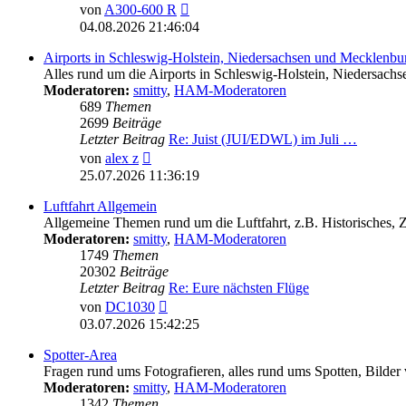
Neuester
von
A300-600 R
Beitrag
04.08.2026 21:46:04
Airports in Schleswig-Holstein, Niedersachsen und Mecklen
Alles rund um die Airports in Schleswig-Holstein, Nieder
Moderatoren:
smitty
,
HAM-Moderatoren
689
Themen
2699
Beiträge
Letzter Beitrag
Re: Juist (JUI/EDWL) im Juli …
Neuester
von
alex z
Beitrag
25.07.2026 11:36:19
Luftfahrt Allgemein
Allgemeine Themen rund um die Luftfahrt, z.B. Historisches,
Moderatoren:
smitty
,
HAM-Moderatoren
1749
Themen
20302
Beiträge
Letzter Beitrag
Re: Eure nächsten Flüge
Neuester
von
DC1030
Beitrag
03.07.2026 15:42:25
Spotter-Area
Fragen rund ums Fotografieren, alles rund ums Spotten, Bilder
Moderatoren:
smitty
,
HAM-Moderatoren
1342
Themen