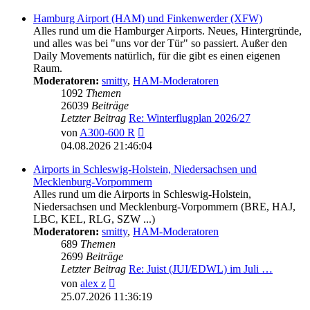
Hamburg Airport (HAM) und Finkenwerder (XFW)
Alles rund um die Hamburger Airports. Neues, Hintergründe,
und alles was bei "uns vor der Tür" so passiert. Außer den
Daily Movements natürlich, für die gibt es einen eigenen
Raum.
Moderatoren:
smitty
,
HAM-Moderatoren
1092
Themen
26039
Beiträge
Letzter Beitrag
Re: Winterflugplan 2026/27
Neuester
von
A300-600 R
Beitrag
04.08.2026 21:46:04
Airports in Schleswig-Holstein, Niedersachsen und
Mecklenburg-Vorpommern
Alles rund um die Airports in Schleswig-Holstein,
Niedersachsen und Mecklenburg-Vorpommern (BRE, HAJ,
LBC, KEL, RLG, SZW ...)
Moderatoren:
smitty
,
HAM-Moderatoren
689
Themen
2699
Beiträge
Letzter Beitrag
Re: Juist (JUI/EDWL) im Juli …
Neuester
von
alex z
Beitrag
25.07.2026 11:36:19