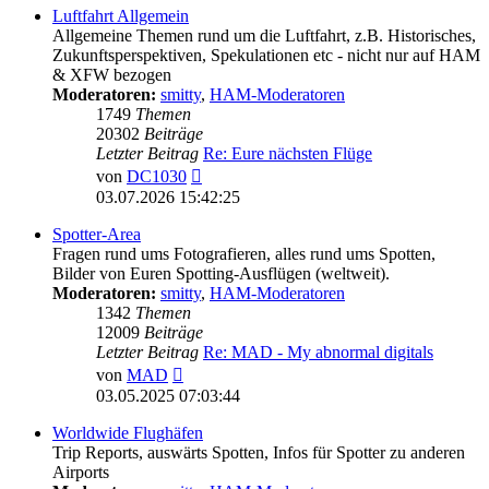
Luftfahrt Allgemein
Allgemeine Themen rund um die Luftfahrt, z.B. Historisches,
Zukunftsperspektiven, Spekulationen etc - nicht nur auf HAM
& XFW bezogen
Moderatoren:
smitty
,
HAM-Moderatoren
1749
Themen
20302
Beiträge
Letzter Beitrag
Re: Eure nächsten Flüge
Neuester
von
DC1030
Beitrag
03.07.2026 15:42:25
Spotter-Area
Fragen rund ums Fotografieren, alles rund ums Spotten,
Bilder von Euren Spotting-Ausflügen (weltweit).
Moderatoren:
smitty
,
HAM-Moderatoren
1342
Themen
12009
Beiträge
Letzter Beitrag
Re: MAD - My abnormal digitals
Neuester
von
MAD
Beitrag
03.05.2025 07:03:44
Worldwide Flughäfen
Trip Reports, auswärts Spotten, Infos für Spotter zu anderen
Airports