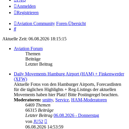
Anmelden
Registrieren
Aviation Community
Foren-Übersicht
Suche
Aktuelle Zeit: 06.08.2026 18:15:15
Aviation Forum
Themen
Beiträge
Letzter Beitrag
Daily Movements Hamburg Airport (HAM) + Finkenwerder
(XFW)
Aktuelle Fotos von den Hamburger Airports, Forecastlisten
für die täglichen Highlights + Reg-Listings der aktuellen
Movements haben hier Platz! Bitte Postingregel beachten.
Moderatoren:
smitty
,
Service
,
HAM-Moderatoren
6469
Themen
66315
Beiträge
Letzter Beitrag
06.08.2026 - Donnerstag
Neuester
von
JU52
Beitrag
06.08.2026 14:53:59