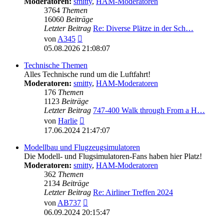
Moderatoren:
smitty
,
HAM-Moderatoren
3764
Themen
16060
Beiträge
Letzter Beitrag
Re: Diverse Plätze in der Sch…
Neuester
von
A345
Beitrag
05.08.2026 21:08:07
Technische Themen
Alles Technische rund um die Luftfahrt!
Moderatoren:
smitty
,
HAM-Moderatoren
176
Themen
1123
Beiträge
Letzter Beitrag
747-400 Walk through From a H…
Neuester
von
Harlie
Beitrag
17.06.2024 21:47:07
Modellbau und Flugzeugsimulatoren
Die Modell- und Flugsimulatoren-Fans haben hier Platz!
Moderatoren:
smitty
,
HAM-Moderatoren
362
Themen
2134
Beiträge
Letzter Beitrag
Re: Airliner Treffen 2024
Neuester
von
AB737
Beitrag
06.09.2024 20:15:47