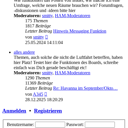
Wie funktioniert das Posten von Bilder, wie mache ich eine
Umfrage, welche neuen Räume brauchen wir? Forumfragen,
-diskussionen und -ideen bitte hier
Moderatoren:
smitty
,
HAM-Moderatoren
175
Themen
1817
Beiträge
Letzter Beitrag
Hinweis Messaging Funktion
Neuester
von
smitty
Beitrag
25.05.2024 14:11:04
alles andere
Themen, auch solche die nicht die Luftfahrt betreffen, haben
hier Platz! Testet hier die Funktionen des Boards, schreibe
einfach was Dich gerade beschäftigt etc!
Moderatoren:
smitty
,
HAM-Moderatoren
1290
Themen
11369
Beiträge
Letzter Beitrag
Re: Havanna im September/Okto…
Neuester
von
A345
Beitrag
28.12.2025 18:20:29
Anmelden
•
Registrieren
Benutzername:
Passwort: