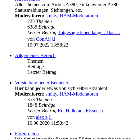
Alle Themen zum Airbus A380, Finkenwerder A380
Statusmeldungen, Sichtungen, etc.
Moderatoren:
smitty
,
HAM-Moderatoren
225
Themen
6385
Beiträge
Letzter Beitrag
Totgesagte leben länger: Das …
Neuester
von
ConAir
Beitrag
10.07.2022 13:58:22
Allgemeiner Bereich
Themen
Beiträge
Letzter Beitrag
Vorstellung neuer Benutzer
Hier kann jeder etwas von sich selber erzählen!
Moderatoren:
smitty
,
HAM-Moderatoren
353
Themen
1848
Beiträge
Letzter Beitrag
Re: Hallo aus Rissen :)
Neuester
von
alex z
Beitrag
10.06.2020 11:50:42
Forenfragen