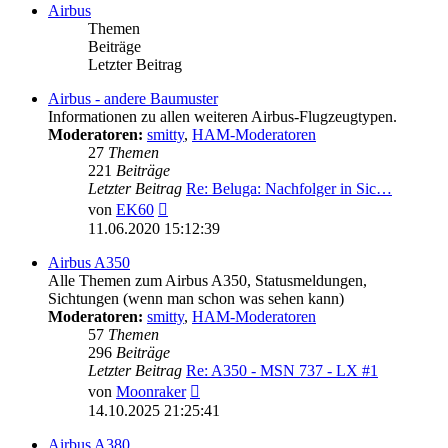
Airbus
Themen
Beiträge
Letzter Beitrag
Airbus - andere Baumuster
Informationen zu allen weiteren Airbus-Flugzeugtypen.
Moderatoren:
smitty
,
HAM-Moderatoren
27
Themen
221
Beiträge
Letzter Beitrag
Re: Beluga: Nachfolger in Sic…
Neuester
von
EK60
Beitrag
11.06.2020 15:12:39
Airbus A350
Alle Themen zum Airbus A350, Statusmeldungen,
Sichtungen (wenn man schon was sehen kann)
Moderatoren:
smitty
,
HAM-Moderatoren
57
Themen
296
Beiträge
Letzter Beitrag
Re: A350 - MSN 737 - LX #1
Neuester
von
Moonraker
Beitrag
14.10.2025 21:25:41
Airbus A380