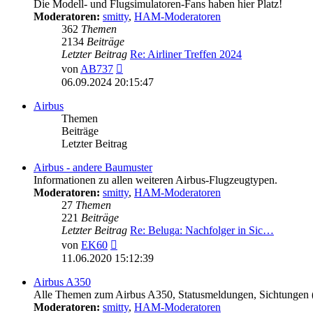
Die Modell- und Flugsimulatoren-Fans haben hier Platz!
Moderatoren:
smitty
,
HAM-Moderatoren
362
Themen
2134
Beiträge
Letzter Beitrag
Re: Airliner Treffen 2024
Neuester
von
AB737
Beitrag
06.09.2024 20:15:47
Airbus
Themen
Beiträge
Letzter Beitrag
Airbus - andere Baumuster
Informationen zu allen weiteren Airbus-Flugzeugtypen.
Moderatoren:
smitty
,
HAM-Moderatoren
27
Themen
221
Beiträge
Letzter Beitrag
Re: Beluga: Nachfolger in Sic…
Neuester
von
EK60
Beitrag
11.06.2020 15:12:39
Airbus A350
Alle Themen zum Airbus A350, Statusmeldungen, Sichtungen
Moderatoren:
smitty
,
HAM-Moderatoren