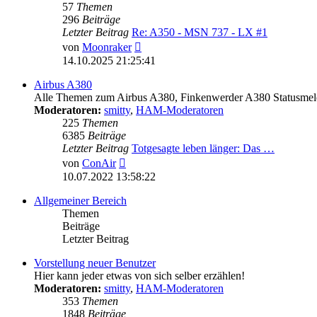
57
Themen
296
Beiträge
Letzter Beitrag
Re: A350 - MSN 737 - LX #1
Neuester
von
Moonraker
Beitrag
14.10.2025 21:25:41
Airbus A380
Alle Themen zum Airbus A380, Finkenwerder A380 Statusmeld
Moderatoren:
smitty
,
HAM-Moderatoren
225
Themen
6385
Beiträge
Letzter Beitrag
Totgesagte leben länger: Das …
Neuester
von
ConAir
Beitrag
10.07.2022 13:58:22
Allgemeiner Bereich
Themen
Beiträge
Letzter Beitrag
Vorstellung neuer Benutzer
Hier kann jeder etwas von sich selber erzählen!
Moderatoren:
smitty
,
HAM-Moderatoren
353
Themen
1848
Beiträge