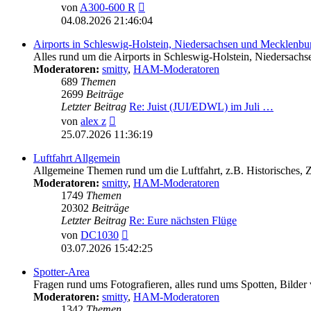
Neuester
von
A300-600 R
Beitrag
04.08.2026 21:46:04
Airports in Schleswig-Holstein, Niedersachsen und Mecklen
Alles rund um die Airports in Schleswig-Holstein, Nieder
Moderatoren:
smitty
,
HAM-Moderatoren
689
Themen
2699
Beiträge
Letzter Beitrag
Re: Juist (JUI/EDWL) im Juli …
Neuester
von
alex z
Beitrag
25.07.2026 11:36:19
Luftfahrt Allgemein
Allgemeine Themen rund um die Luftfahrt, z.B. Historisches,
Moderatoren:
smitty
,
HAM-Moderatoren
1749
Themen
20302
Beiträge
Letzter Beitrag
Re: Eure nächsten Flüge
Neuester
von
DC1030
Beitrag
03.07.2026 15:42:25
Spotter-Area
Fragen rund ums Fotografieren, alles rund ums Spotten, Bilder
Moderatoren:
smitty
,
HAM-Moderatoren
1342
Themen