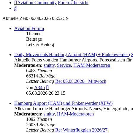
Aviation Community
Foren-Übersicht
Suche
Aktuelle Zeit: 06.08.2026 05:52:19
Aviation Forum
Themen
Beiträge
Letzter Beitrag
Daily Movements Hamburg Airport (HAM) + Finkenwerder 
Aktuelle Fotos von den Hamburger Airports, Forecastlisten für 
Moderatoren:
smitty
,
Service
,
HAM-Moderatoren
6468
Themen
66314
Beiträge
Letzter Beitrag
Re: 05.08.2026 - Mittwoch
Neuester
von
A345
Beitrag
05.08.2026 20:23:15
Hamburg Airport (HAM) und Finkenwerder (XFW)
Alles rund um die Hamburger Airports. Neues, Hintergründe, un
Moderatoren:
smitty
,
HAM-Moderatoren
1092
Themen
26039
Beiträge
Letzter Beitrag
Re: Winterflugplan 2026/27