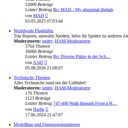
12009
Beiträge
Letzter Beitrag
Re: MAD - My abnormal digitals
Neuester
von
MAD
Beitrag
03.05.2025 07:03:44
Worldwide Flughäfen
Trip Reports, auswärts Spotten, Infos für Spotter zu anderen Ai
Moderatoren:
smitty
,
HAM-Moderatoren
3764
Themen
16060
Beiträge
Letzter Beitrag
Re: Diverse Plätze in der Sch…
Neuester
von
A345
Beitrag
05.08.2026 21:08:07
Technische Themen
Alles Technische rund um die Luftfahrt!
Moderatoren:
smitty
,
HAM-Moderatoren
176
Themen
1123
Beiträge
Letzter Beitrag
747-400 Walk through From a H…
Neuester
von
Harlie
Beitrag
17.06.2024 21:47:07
Modellbau und Flugzeugsimulatoren