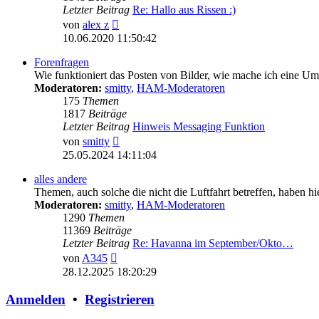
Letzter Beitrag
Re: Hallo aus Rissen :)
Neuester
von
alex z
Beitrag
10.06.2020 11:50:42
Forenfragen
Wie funktioniert das Posten von Bilder, wie mache ich eine U
Moderatoren:
smitty
,
HAM-Moderatoren
175
Themen
1817
Beiträge
Letzter Beitrag
Hinweis Messaging Funktion
Neuester
von
smitty
Beitrag
25.05.2024 14:11:04
alles andere
Themen, auch solche die nicht die Luftfahrt betreffen, haben hi
Moderatoren:
smitty
,
HAM-Moderatoren
1290
Themen
11369
Beiträge
Letzter Beitrag
Re: Havanna im September/Okto…
Neuester
von
A345
Beitrag
28.12.2025 18:20:29
Anmelden
•
Registrieren