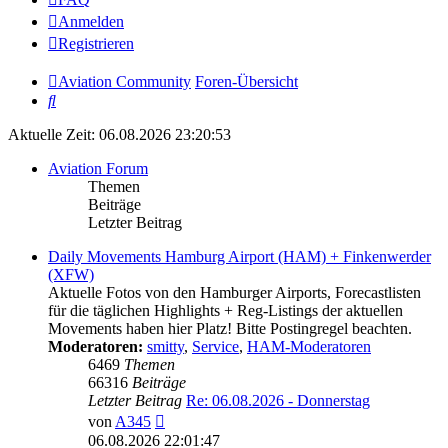
Anmelden
Registrieren
Aviation Community
Foren-Übersicht
Suche
Aktuelle Zeit: 06.08.2026 23:20:53
Aviation Forum
Themen
Beiträge
Letzter Beitrag
Daily Movements Hamburg Airport (HAM) + Finkenwerder
(XFW)
Aktuelle Fotos von den Hamburger Airports, Forecastlisten
für die täglichen Highlights + Reg-Listings der aktuellen
Movements haben hier Platz! Bitte Postingregel beachten.
Moderatoren:
smitty
,
Service
,
HAM-Moderatoren
6469
Themen
66316
Beiträge
Letzter Beitrag
Re: 06.08.2026 - Donnerstag
Neuester
von
A345
Beitrag
06.08.2026 22:01:47