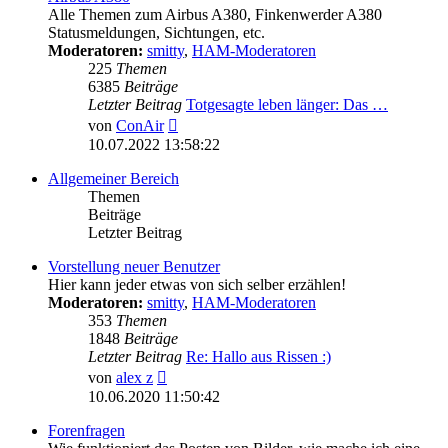
Alle Themen zum Airbus A380, Finkenwerder A380
Statusmeldungen, Sichtungen, etc.
Moderatoren:
smitty
,
HAM-Moderatoren
225
Themen
6385
Beiträge
Letzter Beitrag
Totgesagte leben länger: Das …
Neuester
von
ConAir
Beitrag
10.07.2022 13:58:22
Allgemeiner Bereich
Themen
Beiträge
Letzter Beitrag
Vorstellung neuer Benutzer
Hier kann jeder etwas von sich selber erzählen!
Moderatoren:
smitty
,
HAM-Moderatoren
353
Themen
1848
Beiträge
Letzter Beitrag
Re: Hallo aus Rissen :)
Neuester
von
alex z
Beitrag
10.06.2020 11:50:42
Forenfragen