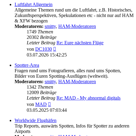
Luftfahrt Allgemein
Allgemeine Themen rund um die Luftfahrt, z.B. Historisches,
Zukunftsperspektiven, Spekulationen etc - nicht nur auf HAM
& XFW bezogen
Moderatoren:
smitty
,
HAM-Moderatoren
1749
Themen
20302
Beiträge
Letzter Beitrag
Re: Eure nächsten Flüge
Neuester
von
DC1030
Beitrag
03.07.2026 15:42:25
Spotter-Area
Fragen rund ums Fotografieren, alles rund ums Spotten,
Bilder von Euren Spotting-Ausflügen (weltweit).
Moderatoren:
smitty
,
HAM-Moderatoren
1342
Themen
12009
Beiträge
Letzter Beitrag
Re: MAD - My abnormal digitals
Neuester
von
MAD
Beitrag
03.05.2025 07:03:44
Worldwide Flughäfen
Trip Reports, auswärts Spotten, Infos für Spotter zu anderen
Airports