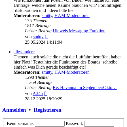
Wie funktioniert das Posten von Bilder, wie mache ich eine
Umfrage, welche neuen Räume brauchen wir? Forumfragen,
-diskussionen und -ideen bitte hier
Moderatoren:
smitty
,
HAM-Moderatoren
175
Themen
1817
Beiträge
Letzter Beitrag
Hinweis Messaging Funktion
Neuester
von
smitty
Beitrag
25.05.2024 14:11:04
alles andere
Themen, auch solche die nicht die Luftfahrt betreffen, haben
hier Platz! Testet hier die Funktionen des Boards, schreibe
einfach was Dich gerade beschäftigt etc!
Moderatoren:
smitty
,
HAM-Moderatoren
1290
Themen
11369
Beiträge
Letzter Beitrag
Re: Havanna im September/Okto…
Neuester
von
A345
Beitrag
28.12.2025 18:20:29
Anmelden
•
Registrieren
Benutzername:
Passwort: