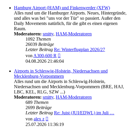
Hamburg Airport (HAM) und Finkenwerder (XFW)
Alles rund um die Hamburger Airports. Neues, Hintergründe,
und alles was bei "uns vor der Tür" so passiert. Außer den
Daily Movements natürlich, für die gibt es einen eigenen
Raum.
Moderatoren:
smitty
,
HAM-Moderatoren
1092
Themen
26039
Beiträge
Letzter Beitrag
Re: Winterflugplan 2026/27
Neuester
von
A300-600 R
Beitrag
04.08.2026 21:46:04
Airports in Schleswig-Holstein, Niedersachsen und
Mecklenburg-Vorpommern
Alles rund um die Airports in Schleswig-Holstein,
Niedersachsen und Mecklenburg-Vorpommern (BRE, HAJ,
LBC, KEL, RLG, SZW ...)
Moderatoren:
smitty
,
HAM-Moderatoren
689
Themen
2699
Beiträge
Letzter Beitrag
Re: Juist (JUI/EDWL) im Juli …
Neuester
von
alex z
Beitrag
25.07.2026 11:36:19