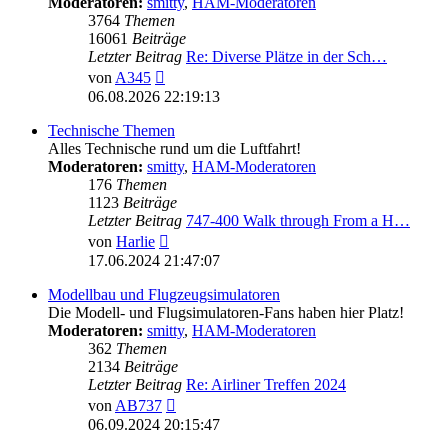
Moderatoren:
smitty
,
HAM-Moderatoren
3764
Themen
16061
Beiträge
Letzter Beitrag
Re: Diverse Plätze in der Sch…
Neuester
von
A345
Beitrag
06.08.2026 22:19:13
Technische Themen
Alles Technische rund um die Luftfahrt!
Moderatoren:
smitty
,
HAM-Moderatoren
176
Themen
1123
Beiträge
Letzter Beitrag
747-400 Walk through From a H…
Neuester
von
Harlie
Beitrag
17.06.2024 21:47:07
Modellbau und Flugzeugsimulatoren
Die Modell- und Flugsimulatoren-Fans haben hier Platz!
Moderatoren:
smitty
,
HAM-Moderatoren
362
Themen
2134
Beiträge
Letzter Beitrag
Re: Airliner Treffen 2024
Neuester
von
AB737
Beitrag
06.09.2024 20:15:47