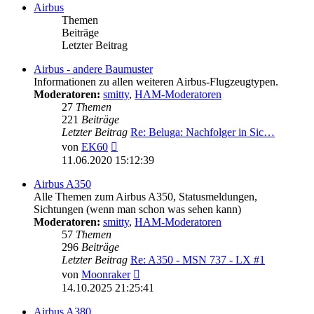
Airbus
Themen
Beiträge
Letzter Beitrag
Airbus - andere Baumuster
Informationen zu allen weiteren Airbus-Flugzeugtypen.
Moderatoren:
smitty
,
HAM-Moderatoren
27
Themen
221
Beiträge
Letzter Beitrag
Re: Beluga: Nachfolger in Sic…
Neuester
von
EK60
Beitrag
11.06.2020 15:12:39
Airbus A350
Alle Themen zum Airbus A350, Statusmeldungen,
Sichtungen (wenn man schon was sehen kann)
Moderatoren:
smitty
,
HAM-Moderatoren
57
Themen
296
Beiträge
Letzter Beitrag
Re: A350 - MSN 737 - LX #1
Neuester
von
Moonraker
Beitrag
14.10.2025 21:25:41
Airbus A380