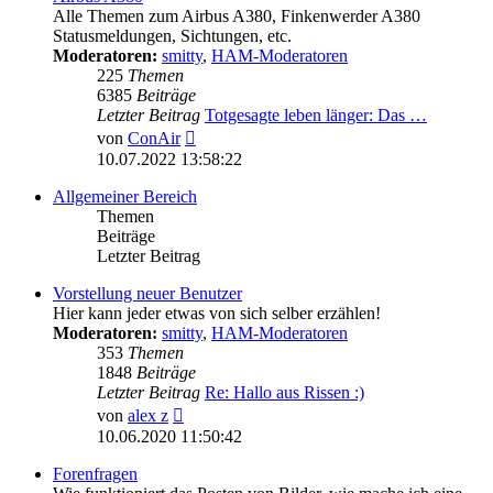
Alle Themen zum Airbus A380, Finkenwerder A380
Statusmeldungen, Sichtungen, etc.
Moderatoren:
smitty
,
HAM-Moderatoren
225
Themen
6385
Beiträge
Letzter Beitrag
Totgesagte leben länger: Das …
Neuester
von
ConAir
Beitrag
10.07.2022 13:58:22
Allgemeiner Bereich
Themen
Beiträge
Letzter Beitrag
Vorstellung neuer Benutzer
Hier kann jeder etwas von sich selber erzählen!
Moderatoren:
smitty
,
HAM-Moderatoren
353
Themen
1848
Beiträge
Letzter Beitrag
Re: Hallo aus Rissen :)
Neuester
von
alex z
Beitrag
10.06.2020 11:50:42
Forenfragen