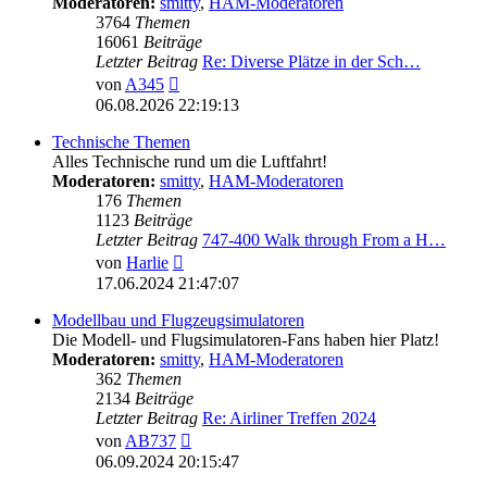
Moderatoren:
smitty
,
HAM-Moderatoren
3764
Themen
16061
Beiträge
Letzter Beitrag
Re: Diverse Plätze in der Sch…
Neuester
von
A345
Beitrag
06.08.2026 22:19:13
Technische Themen
Alles Technische rund um die Luftfahrt!
Moderatoren:
smitty
,
HAM-Moderatoren
176
Themen
1123
Beiträge
Letzter Beitrag
747-400 Walk through From a H…
Neuester
von
Harlie
Beitrag
17.06.2024 21:47:07
Modellbau und Flugzeugsimulatoren
Die Modell- und Flugsimulatoren-Fans haben hier Platz!
Moderatoren:
smitty
,
HAM-Moderatoren
362
Themen
2134
Beiträge
Letzter Beitrag
Re: Airliner Treffen 2024
Neuester
von
AB737
Beitrag
06.09.2024 20:15:47