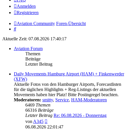
Anmelden
Registrieren
Aviation Community
Foren-Übersicht
Suche
Aktuelle Zeit: 07.08.2026 17:40:17
Aviation Forum
Themen
Beiträge
Letzter Beitrag
Daily Movements Hamburg Airport (HAM) + Finkenwerder
(XFW)
Aktuelle Fotos von den Hamburger Airports, Forecastlisten
für die täglichen Highlights + Reg-Listings der aktuellen
Movements haben hier Platz! Bitte Postingregel beachten.
Moderatoren:
smitty
,
Service
,
HAM-Moderatoren
6469
Themen
66316
Beiträge
Letzter Beitrag
Re: 06.08.2026 - Donnerstag
Neuester
von
A345
Beitrag
06.08.2026 22:01:47