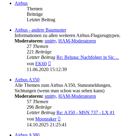
Airbus
Themen
Beiträge
Letzter Beitrag
Airbus - andere Baumuster
Informationen zu allen weiteren Airbus-Flugzeugtypen.
Moderatoren:
smitty
,
HAM-Moderatoren
27
Themen
221
Beiträge
Letzter Beitrag
Re: Beluga: Nachfolger in Sic…
Neuester
von
EK60
Beitrag
11.06.2020 15:12:39
Airbus A350
Alle Themen zum Airbus A350, Statusmeldungen,
Sichtungen (wenn man schon was sehen kann)
Moderatoren:
smitty
,
HAM-Moderatoren
57
Themen
296
Beiträge
Letzter Beitrag
Re: A350 - MSN 737 - LX #1
Neuester
von
Moonraker
Beitrag
14.10.2025 21:25:41
Airbus A380