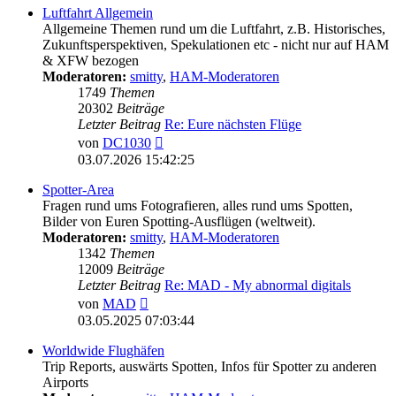
Luftfahrt Allgemein
Allgemeine Themen rund um die Luftfahrt, z.B. Historisches,
Zukunftsperspektiven, Spekulationen etc - nicht nur auf HAM
& XFW bezogen
Moderatoren:
smitty
,
HAM-Moderatoren
1749
Themen
20302
Beiträge
Letzter Beitrag
Re: Eure nächsten Flüge
Neuester
von
DC1030
Beitrag
03.07.2026 15:42:25
Spotter-Area
Fragen rund ums Fotografieren, alles rund ums Spotten,
Bilder von Euren Spotting-Ausflügen (weltweit).
Moderatoren:
smitty
,
HAM-Moderatoren
1342
Themen
12009
Beiträge
Letzter Beitrag
Re: MAD - My abnormal digitals
Neuester
von
MAD
Beitrag
03.05.2025 07:03:44
Worldwide Flughäfen
Trip Reports, auswärts Spotten, Infos für Spotter zu anderen
Airports