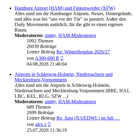
Hamburg Airport (HAM) und Finkenwerder (XFW)
Alles rund um die Hamburger Airports. Neues, Hintergründe,
und alles was bei "uns vor der Tür" so passiert. Außer den
Daily Movements natürlich, für die gibt es einen eigenen
Raum.
Moderatoren:
smitty
,
HAM-Moderatoren
1092
Themen
26039
Beiträge
Letzter Beitrag
Re: Winterflugplan 2026/27
Neuester
von
A300-600 R
Beitrag
04.08.2026 21:46:04
Airports in Schleswig-Holstein, Niedersachsen und
Mecklenburg-Vorpommern
Alles rund um die Airports in Schleswig-Holstein,
Niedersachsen und Mecklenburg-Vorpommern (BRE, HAJ,
LBC, KEL, RLG, SZW ...)
Moderatoren:
smitty
,
HAM-Moderatoren
689
Themen
2699
Beiträge
Letzter Beitrag
Re: Juist (JUI/EDWL) im Juli …
Neuester
von
alex z
Beitrag
25.07.2026 11:36:19