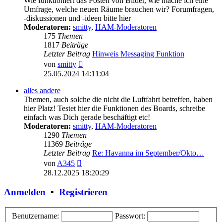
Wie funktioniert das Posten von Bilder, wie mache ich eine
Umfrage, welche neuen Räume brauchen wir? Forumfragen,
-diskussionen und -ideen bitte hier
Moderatoren:
smitty
,
HAM-Moderatoren
175
Themen
1817
Beiträge
Letzter Beitrag
Hinweis Messaging Funktion
Neuester
von
smitty
Beitrag
25.05.2024 14:11:04
alles andere
Themen, auch solche die nicht die Luftfahrt betreffen, haben
hier Platz! Testet hier die Funktionen des Boards, schreibe
einfach was Dich gerade beschäftigt etc!
Moderatoren:
smitty
,
HAM-Moderatoren
1290
Themen
11369
Beiträge
Letzter Beitrag
Re: Havanna im September/Okto…
Neuester
von
A345
Beitrag
28.12.2025 18:20:29
Anmelden
•
Registrieren
Benutzername:
Passwort: