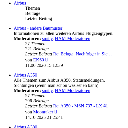
Airbus
Themen
Beiträge
Letzter Beitrag
Airbus - andere Baumuster
Informationen zu allen weiteren Airbus-Flugzeugtypen.
Moderatoren:
smitty
,
HAM-Moderatoren
27
Themen
221
Beiträge
Letzter Beitrag
Re: Beluga: Nachfolger in Sic…
Neuester
von
EK60
Beitrag
11.06.2020 15:12:39
Airbus A350
Alle Themen zum Airbus A350, Statusmeldungen,
Sichtungen (wenn man schon was sehen kann)
Moderatoren:
smitty
,
HAM-Moderatoren
57
Themen
296
Beiträge
Letzter Beitrag
Re: A350 - MSN 737 - LX #1
Neuester
von
Moonraker
Beitrag
14.10.2025 21:25:41
Airbus A380