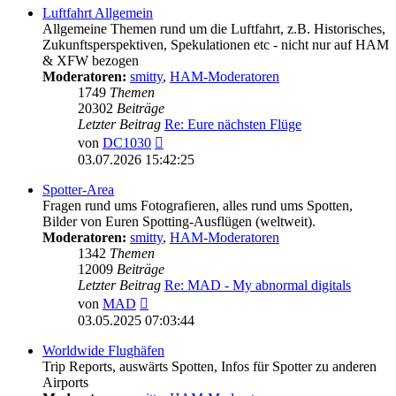
Luftfahrt Allgemein
Allgemeine Themen rund um die Luftfahrt, z.B. Historisches,
Zukunftsperspektiven, Spekulationen etc - nicht nur auf HAM
& XFW bezogen
Moderatoren:
smitty
,
HAM-Moderatoren
1749
Themen
20302
Beiträge
Letzter Beitrag
Re: Eure nächsten Flüge
Neuester
von
DC1030
Beitrag
03.07.2026 15:42:25
Spotter-Area
Fragen rund ums Fotografieren, alles rund ums Spotten,
Bilder von Euren Spotting-Ausflügen (weltweit).
Moderatoren:
smitty
,
HAM-Moderatoren
1342
Themen
12009
Beiträge
Letzter Beitrag
Re: MAD - My abnormal digitals
Neuester
von
MAD
Beitrag
03.05.2025 07:03:44
Worldwide Flughäfen
Trip Reports, auswärts Spotten, Infos für Spotter zu anderen
Airports