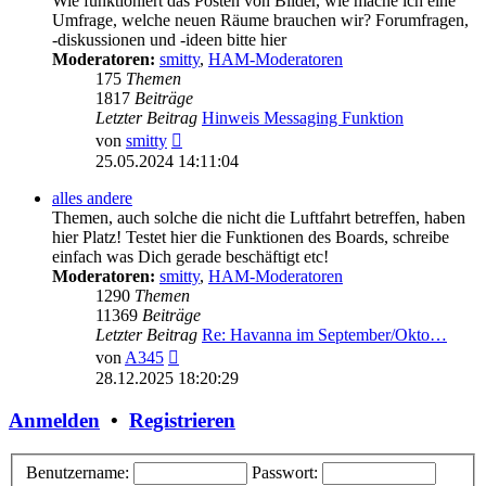
Wie funktioniert das Posten von Bilder, wie mache ich eine
Umfrage, welche neuen Räume brauchen wir? Forumfragen,
-diskussionen und -ideen bitte hier
Moderatoren:
smitty
,
HAM-Moderatoren
175
Themen
1817
Beiträge
Letzter Beitrag
Hinweis Messaging Funktion
Neuester
von
smitty
Beitrag
25.05.2024 14:11:04
alles andere
Themen, auch solche die nicht die Luftfahrt betreffen, haben
hier Platz! Testet hier die Funktionen des Boards, schreibe
einfach was Dich gerade beschäftigt etc!
Moderatoren:
smitty
,
HAM-Moderatoren
1290
Themen
11369
Beiträge
Letzter Beitrag
Re: Havanna im September/Okto…
Neuester
von
A345
Beitrag
28.12.2025 18:20:29
Anmelden
•
Registrieren
Benutzername:
Passwort: