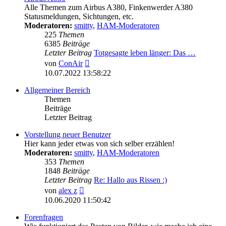
Alle Themen zum Airbus A380, Finkenwerder A380
Statusmeldungen, Sichtungen, etc.
Moderatoren:
smitty
,
HAM-Moderatoren
225
Themen
6385
Beiträge
Letzter Beitrag
Totgesagte leben länger: Das …
Neuester
von
ConAir
Beitrag
10.07.2022 13:58:22
Allgemeiner Bereich
Themen
Beiträge
Letzter Beitrag
Vorstellung neuer Benutzer
Hier kann jeder etwas von sich selber erzählen!
Moderatoren:
smitty
,
HAM-Moderatoren
353
Themen
1848
Beiträge
Letzter Beitrag
Re: Hallo aus Rissen :)
Neuester
von
alex z
Beitrag
10.06.2020 11:50:42
Forenfragen