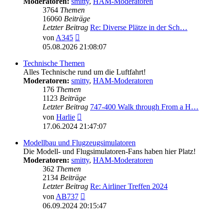
Moderatoren:
smitty
,
HAM-Moderatoren
3764
Themen
16060
Beiträge
Letzter Beitrag
Re: Diverse Plätze in der Sch…
Neuester
von
A345
Beitrag
05.08.2026 21:08:07
Technische Themen
Alles Technische rund um die Luftfahrt!
Moderatoren:
smitty
,
HAM-Moderatoren
176
Themen
1123
Beiträge
Letzter Beitrag
747-400 Walk through From a H…
Neuester
von
Harlie
Beitrag
17.06.2024 21:47:07
Modellbau und Flugzeugsimulatoren
Die Modell- und Flugsimulatoren-Fans haben hier Platz!
Moderatoren:
smitty
,
HAM-Moderatoren
362
Themen
2134
Beiträge
Letzter Beitrag
Re: Airliner Treffen 2024
Neuester
von
AB737
Beitrag
06.09.2024 20:15:47