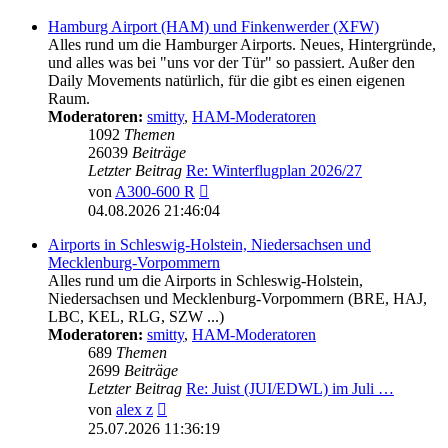
Hamburg Airport (HAM) und Finkenwerder (XFW)
Alles rund um die Hamburger Airports. Neues, Hintergründe,
und alles was bei "uns vor der Tür" so passiert. Außer den
Daily Movements natürlich, für die gibt es einen eigenen
Raum.
Moderatoren:
smitty
,
HAM-Moderatoren
1092
Themen
26039
Beiträge
Letzter Beitrag
Re: Winterflugplan 2026/27
Neuester
von
A300-600 R
Beitrag
04.08.2026 21:46:04
Airports in Schleswig-Holstein, Niedersachsen und
Mecklenburg-Vorpommern
Alles rund um die Airports in Schleswig-Holstein,
Niedersachsen und Mecklenburg-Vorpommern (BRE, HAJ,
LBC, KEL, RLG, SZW ...)
Moderatoren:
smitty
,
HAM-Moderatoren
689
Themen
2699
Beiträge
Letzter Beitrag
Re: Juist (JUI/EDWL) im Juli …
Neuester
von
alex z
Beitrag
25.07.2026 11:36:19